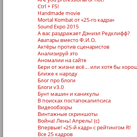
Ctrl + F5!
Handmade movie
Mortal Kombat от «25-го кадра»
Sound Expo 2015
А вас раздражает Дэниэл Редклифф?
Аватары вместо Ф.И.О.
Актёры против сценаристов
Анализируй это
Аномалии на сайте
Бери от жизни всё... или хотя бы хор
Ближе к народу
Блог про блоги
Блоги v3.0
Бунт машин и каникулы
В поисках постапокалипсиса
Видеообзоры
Винтажные скриншоты
Война! Лень! Апрель! (с)
Впервые! «25-й кадр» с рейтингом R!
Все 25 кадров