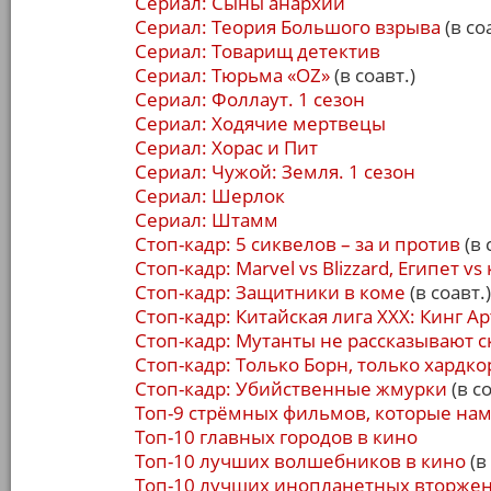
Сериал: Сыны анархии
Сериал: Теория Большого взрыва
(в со
Сериал: Товарищ детектив
Сериал: Тюрьма «OZ»
(в соавт.)
Сериал: Фоллаут. 1 сезон
Сериал: Ходячие мертвецы
Сериал: Хорас и Пит
Сериал: Чужой: Земля. 1 сезон
Сериал: Шерлок
Сериал: Штамм
Стоп-кадр: 5 сиквелов – за и против
(в 
Стоп-кадр: Marvel vs Blizzard, Египет 
Стоп-кадр: Защитники в коме
(в соавт.)
Стоп-кадр: Китайская лига ХХХ: Кинг А
Стоп-кадр: Мутанты не рассказывают с
Стоп-кадр: Только Борн, только хардко
Стоп-кадр: Убийственные жмурки
(в со
Топ-9 стрёмных фильмов, которые нам
Топ-10 главных городов в кино
Топ-10 лучших волшебников в кино
(в
Топ-10 лучших инопланетных вторжен