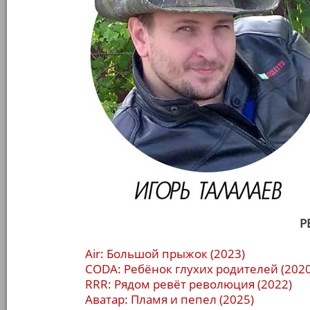
Р
Air: Большой прыжок (2023)
CODA: Ребёнок глухих родителей (2020
RRR: Рядом ревёт революция (2022)
Аватар: Пламя и пепел (2025)