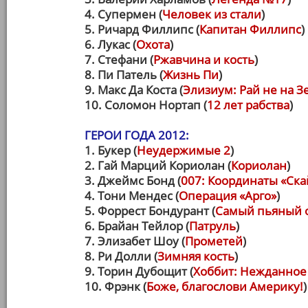
4. Супермен (
Человек из стали
)
5. Ричард Филлипс (
Капитан Филлипс
)
6. Лукас (
Охота
)
7. Стефани (
Ржавчина и кость
)
8. Пи Патель (
Жизнь Пи
)
9. Макс Да Коста (
Элизиум: Рай не на З
10. Соломон Нортап (
12 лет рабства
)
ГЕРОИ ГОДА 2012:
1. Букер (
Неудержимые 2
)
2. Гай Марций Кориолан (
Кориолан
)
3. Джеймс Бонд (
007: Координаты «Ск
4. Тони Мендес (
Операция «Арго»
)
5. Форрест Бондурант (
Самый пьяный о
6. Брайан Тейлор (
Патруль
)
7. Элизабет Шоу (
Прометей
)
8. Ри Долли (
Зимняя кость
)
9. Торин Дубощит (
Хоббит: Нежданное
10. Фрэнк (
Боже, благослови Америку!
)