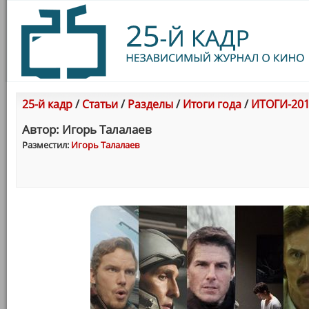
25-й кадр
/
Статьи
/
Разделы
/
Итоги года
/
ИТОГИ-201
Автор: Игорь Талалаев
Разместил:
Игорь Талалаев