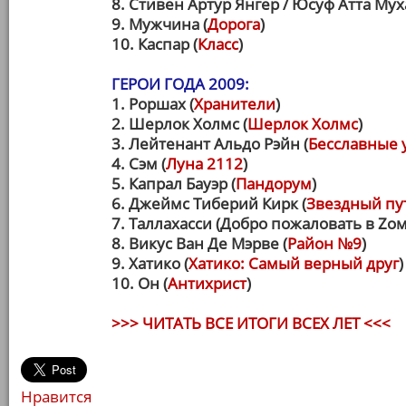
8. Стивен Артур Янгер / Юсуф Атта Му
9. Мужчина (
Дорога
)
10. Каспар (
Класс
)
ГЕРОИ ГОДА 2009:
1. Роршах (
Хранители
)
2. Шерлок Холмс (
Шерлок Холмс
)
3. Лейтенант Альдо Рэйн (
Бесславные 
4. Сэм (
Луна 2112
)
5. Капрал Бауэр (
Пандорум
)
6. Джеймс Тиберий Кирк (
Звездный пу
7. Таллахасси (Добро пожаловать в Zо
8. Викус Ван Де Мэрве (
Район №9
)
9. Хатико (
Хатико: Самый верный друг
)
10. Он (
Антихрист
)
>>> ЧИТАТЬ ВСЕ ИТОГИ ВСЕХ ЛЕТ <<<
Нравится