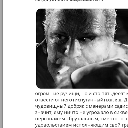
огромные ручищи, но и сто пятьдесят
отвести от него (испуганный) взгляд. Д
чудовищный добряк с манерами садист
значит, ему ничто не угрожало в сикв
персонажем - брутальным, смертоносны
удовольствием исполняющим свой граж