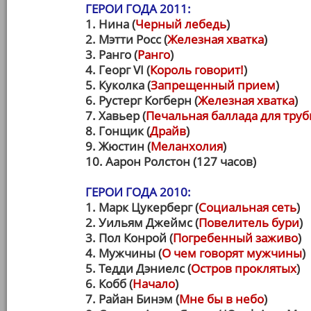
ГЕРОИ ГОДА 2011:
1. Нина (
Черный лебедь
)
2. Мэтти Росс (
Железная хватка
)
3. Ранго (
Ранго
)
4. Георг VI (
Король говорит!
)
5. Куколка (
Запрещенный прием
)
6. Рустерг Когберн (
Железная хватка
)
7. Хавьер (
Печальная баллада для тру
8. Гонщик (
Драйв
)
9. Жюстин (
Меланхолия
)
10. Аарон Ролстон (127 часов)
ГЕРОИ ГОДА 2010:
1. Марк Цукерберг (
Социальная сеть
)
2. Уильям Джеймс (
Повелитель бури
)
3. Пол Конрой (
Погребенный заживо
)
4. Мужчины (
О чем говорят мужчины
)
5. Тедди Дэниелс (
Остров проклятых
)
6. Кобб (
Начало
)
7. Райан Бинэм (
Мне бы в небо
)