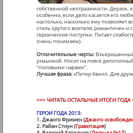
собственной неотразимости. Дерзок, х
особенно, если дело касается его люб
настолько, насколько ему позволяет в
стиль крутого воителя, романтичен и 
героические поступки. Питает слабость
очень понимаем).
Отличительные черты:
Взъерошенный,
ухмылкой. Носит на поясе допотопный
"половыми чарами".
Лучшая фраза:
«Питер Квилл. Для друз
>>> ЧИТАТЬ ОСТАЛЬНЫЕ ИТОГИ ГОДА 
ГЕРОИ ГОДА 2013:
1. Джанго Фримен (
Джанго освобожд
2. Райан Стоун (
Гравитация
)
3. Валерий Харламов (
Легенда №17
)