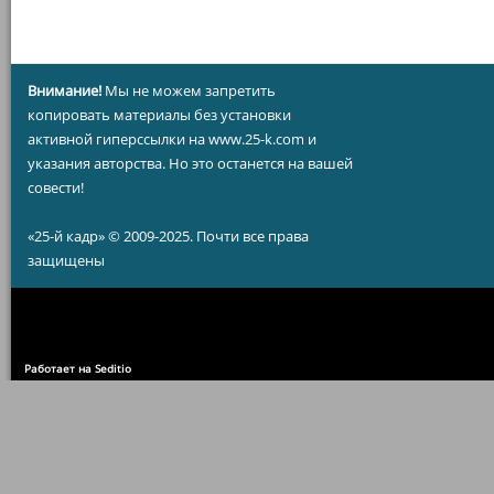
Внимание!
Мы не можем запретить
копировать материалы без установки
активной гиперссылки на www.25-k.com и
указания авторства. Но это останется на вашей
совести!
«25-й кадр» © 2009-2025. Почти все права
защищены
Работает на Seditio