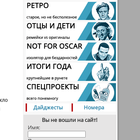
кло
Дайджесты
Номера
я
Вы не вошли на сайт!
Имя: