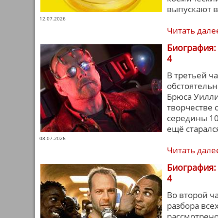
выпускают в
12.07.2026
Читать дале
Биография: 
4
В третьей ч
обстоятельн
Брюса Уилли
творчестве 
середины 10-
ещё старалс
08.07.2026
Читать дале
Биография: 
4
Во второй ч
разбора все
рассмотрено