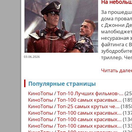
На небольш
За прошедш
дома прова
с Джонни Де
малобюджетн
несуразная 
файтинга с 
зубодробит
триллер. Че
03.06.2026
Читать дале
Популярные страницы
КиноТопы
/
Топ-10 Лучших фильмов-...
(25
КиноТопы
/
Топ-100 самых красивых...
(18
КиноТопы
/
Топ-25 самых крутых че...
(185
КиноТопы
/
Топ-100 самых красивых...
(13
КиноТопы
/
Топ-100 самых красивых...
(13
КиноТопы
/
Топ-100 самых красивых...
(13