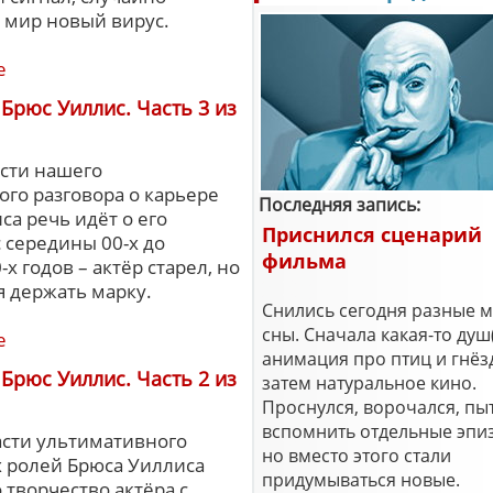
 мир новый вирус.
е
Брюс Уиллис. Часть 3 из
асти нашего
ого разговора о карьере
Последняя запись:
са речь идёт о его
Приснился сценарий
с середины 00-х до
фильма
х годов – актёр старел, но
я держать марку.
Снились сегодня разные 
сны. Сначала какая-то душ
е
анимация про птиц и гнёз
Брюс Уиллис. Часть 2 из
затем натуральное кино.
Проснулся, ворочался, пы
вспомнить отдельные эпи
асти ультимативного
но вместо этого стали
х ролей Брюса Уиллиса
придумываться новые.
 творчество актёра с