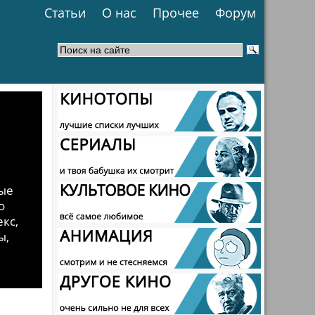
Статьи
О нас
Прочее
Форум
ые
о
кс,
ы,