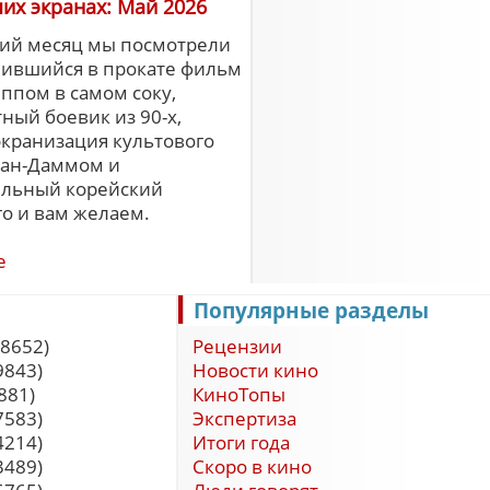
их экранах: Май 2026
ий месяц мы посмотрели
лившийся в прокате фильм
ппом в самом соку,
ый боевик из 90-х,
экранизация культового
Ван-Даммом и
ельный корейский
го и вам желаем.
е
Популярные разделы
8652)
Рецензии
9843)
Новости кино
881)
КиноТопы
7583)
Экспертиза
4214)
Итоги года
3489)
Скоро в кино