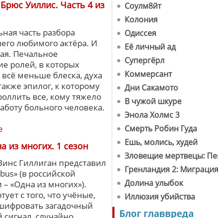
Брюс Уиллис. Часть 4 из
Соулм8йт
Колония
ная часть разбора
Одиссея
его любимого актёра. И
Её личный ад
ная. Печальное
Супергёрл
е ролей, в которых
Коммерсант
 всё меньше блеска, духа
также эпилог, к которому
Дни Сакамото
роллить все, кому тяжело
В чужой шкуре
работу больного человека.
Энола Холмс 3
е
Смерть Робин Гуда
Ешь, молись, худей
а из многих. 1 сезон
Зловещие мертвецы: Пе
 Винс Гиллиган представил
Гренландия 2: Миграци
ibus» (в российской
Долина улыбок
 – «Одна из многих»).
тует с того, что учёные,
Иллюзия убийства
сшифровать загадочный
Блог главвреда
 сигнал, случайно