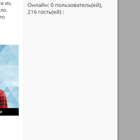
е их,
Онлайн: 0 пользователь(ей),
ло.
216 гость(ей) :
то