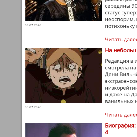
середины 90-
статус супе
неоспорим, 
потихоньку 
03.07.2026
Читать дале
На небольш
Редакция в 
смотрела на
Дени Вильнё
экстрасенсов
низкорейтин
и даже на Д
ванильных 
03.07.2026
Читать дале
Биография: 
4