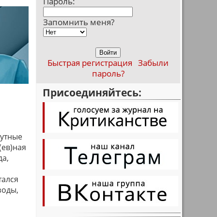
Пароль:
Запомнить меня?
Быстрая регистрация
Забыли
пароль?
Присоединяйтесь:
мутные
(ев)ная
да,
тался
зоды,