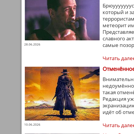
Брюууууууус
который и з
террористам
метеорит им
Представля
славного акт
самые позо
28.06.2026
Читать дале
Отменённое
Внимательн
недоумённо 
такая отмен
Редакция уж
экранизацию
идёт об отм
Читать дале
10.06.2026