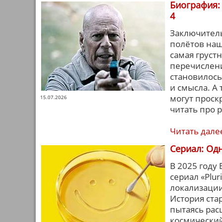
Биография: 
4
Заключитель
полётов наш
самая груст
перечислени
становилось
и смысла. А 
могут проск
15.07.2026
читать про 
Читать дале
Сериал: Одн
В 2025 году
сериал «Plur
локализации
История стар
пытаясь ра
космический