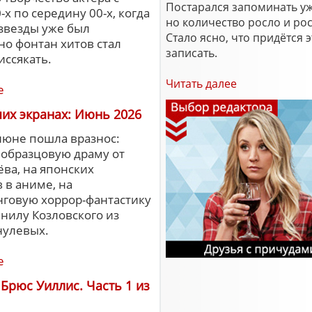
Постарался запоминать уж
х по середину 00-х, когда
но количество росло и рос
рзвезды уже был
Стало ясно, что придётся э
но фонтан хитов стал
записать.
иссякать.
Читать далее
е
их экранах: Июнь 2026
июне пошла вразнос:
 образцовую драму от
ва, на японских
 в аниме, на
говую хоррор-фантастику
анилу Козловского из
нулевых.
е
Брюс Уиллис. Часть 1 из