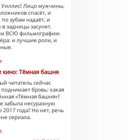
 Уиллис! Лицо мужчины,
аложников спасёт, и
 по зубам надаёт, и
 в задницы засунет.
ем ВСЮ фильмографию
ёра: и лучшие роли, и
рные.
е
 кино: Тёмная башня
ый читатель сейчас
поднимает бровь: какая
ённая «Тёмная башня»?
е забыла несуразную
 2017 года? Но нет, речь
ене сериала.
е