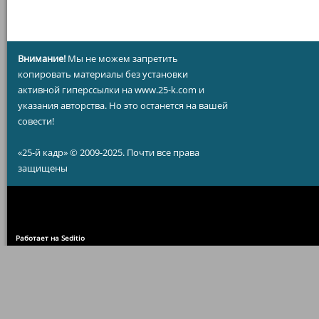
Внимание!
Мы не можем запретить
копировать материалы без установки
активной гиперссылки на www.25-k.com и
указания авторства. Но это останется на вашей
совести!
«25-й кадр» © 2009-2025. Почти все права
защищены
Работает на Seditio