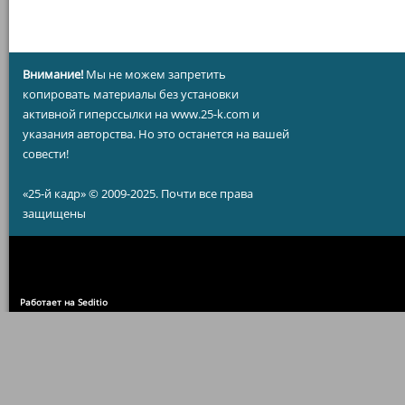
Внимание!
Мы не можем запретить
копировать материалы без установки
активной гиперссылки на www.25-k.com и
указания авторства. Но это останется на вашей
совести!
«25-й кадр» © 2009-2025. Почти все права
защищены
Работает на Seditio