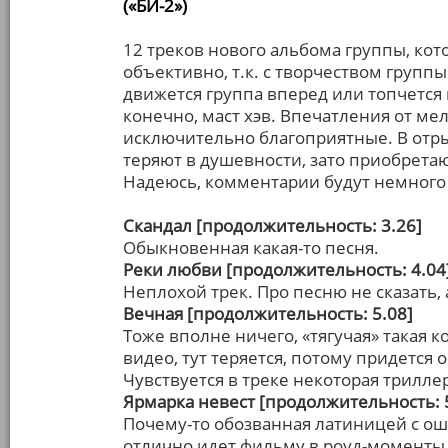
(«БИ-2»)
12 треков нового альбома группы, ко
объективно, т.к. с творчеством групп
движется группа вперед или топчется 
конечно, маст хэв. Впечатления от м
исключительно благоприятные. В отры
теряют в душевности, зато приобретают
Надеюсь, комментарии будут немного
Скандал [продолжительность: 3.26]
Обыкновенная какая-то песня.
Реки любви [продолжительность: 4.04
Неплохой трек. Про песню не сказать, 
Вечная [продолжительность: 5.08]
Тоже вполне ничего, «тягучая» такая
видео, тут теряется, потому придетс
Чувствуется в треке некоторая триллер
Ярмарка невест [продолжительность: 
Почему-то обозванная латиницей с оши
отлично идет фильму в роуд-моменты,