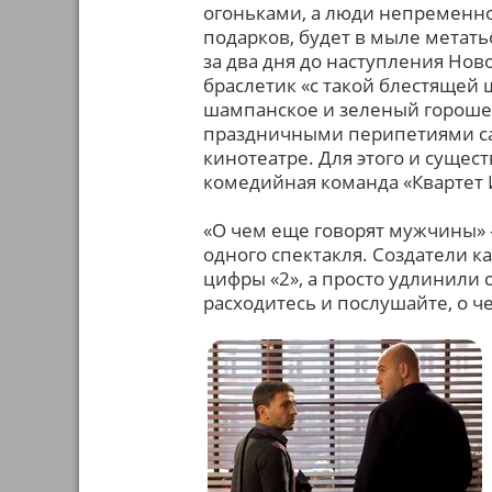
огоньками, а люди непременно 
подарков, будет в мыле метатьс
за два дня до наступления Ново
браслетик «с такой блестящей
шампанское и зеленый горошек
праздничными перипетиями с
кинотеатре. Для этого и сущес
комедийная команда «Квартет 
«О чем еще говорят мужчины» -
одного спектакля. Создатели к
цифры «2», а просто удлинили 
расходитесь и послушайте, о 