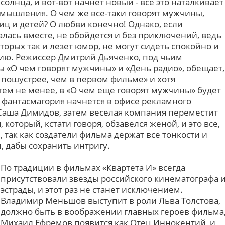
солнца, и вот-вот начнет новый - все это наталкивает
мышления. О чем же все-таки говорят мужчины,
иц и детей? О любви конечно! Однако, если
лась вместе, не обойдется и без приключений, ведь
торых так и лезет юмор, не могут сидеть спокойно и
рию. Режиссер Дмитрий Дьяченко, под чьим
ы «О чем говорят мужчины» и «День радио», обещает,
т пошустрее, чем в первом фильме» и хотя
тем не менее, в «О чем еще говорят мужчины» будет
 фантасмагория начнется в офисе рекламного
 Саша Димидов, затем веселая компания переместит
 который, кстати говоря, обзавелся женой, и это все,
, так как создатели фильма держат все тонкости и
, дабы сохранить интригу.
По традиции в фильмах «Квартета И» всегда
присутствовали звезды российского кинематографа 
эстрады, и этот раз не станет исключением.
Владимир Меньшов выступит в роли Льва Толстова,
должно быть в воображении главных героев фильма
Михаил Ефремов появится как Отец Иннокентий, и,