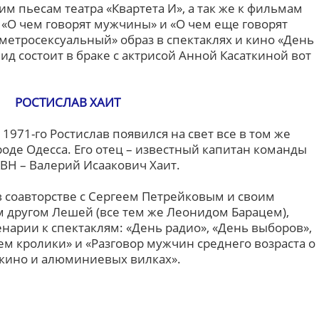
им пьесам театра «Квартета И», а так же к фильмам
 «О чем говорят мужчины» и «О чем еще говорят
метросексуальный» образ в спектаклях и кино «День
ид состоит в браке с актрисой Анной Касаткиной вот
РОСТИСЛАВ ХАИТ
 1971-го Ростислав появился на свет все в том же
оде Одесса. Его отец – известный капитан команды
КВН – Валерий Исаакович Хаит.
в соавторстве с Сергеем Петрейковым и своим
 другом Лешей (все тем же Леонидом Барацем),
нарии к спектаклям: «День радио», «День выборов»,
ем кролики» и «Разговор мужчин среднего возраста о
кино и алюминиевых вилках».