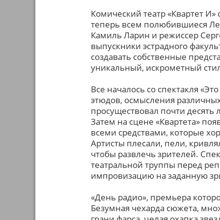
Комический театр «Квартет И» 
теперь всем полюбившиеся Лео
Камиль Ларин и режиссер Серг
выпускники эстрадного факульт
создавать собственные предста
уникальный, искрометный стил
Все началось со спектакля «Эт
этюдов, осмысления различных 
просуществовал почти десять л
Затем на сцене «Квартета» поя
всеми средствами, которые хор
Артисты плесали, пели, кривля
чтобы развлечь зрителей. Спе
театральной труппы перед реп
импровизацию на заданную зр
«День радио», премьера которо
Безумная чехарда сюжета, мно
грани фарса, целая охапка звез