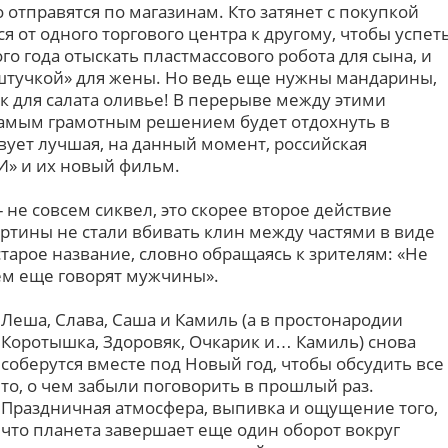
отправятся по магазинам. Кто затянет с покупкой
я от одного торгового центра к другому, чтобы успет
го года отыскать пластмассового робота для сына, и
 штучкой» для жены. Но ведь еще нужны мандарины,
 для салата оливье! В перерыве между этими
амым грамотным решением будет отдохнуть в
твует лучшая, на данный момент, российская
И» и их новый фильм.
 не совсем сиквел, это скорее второе действие
артины не стали вбивать клин между частями в виде
старое название, словно обращаясь к зрителям: «Не
чем еще говорят мужчины».
Леша, Слава, Саша и Камиль (а в простонародии
Коротышка, Здоровяк, Очкарик и… Камиль) снова
соберутся вместе под Новый год, чтобы обсудить все
то, о чем забыли поговорить в прошлый раз.
Праздничная атмосфера, выпивка и ощущение того,
что планета завершает еще один оборот вокруг