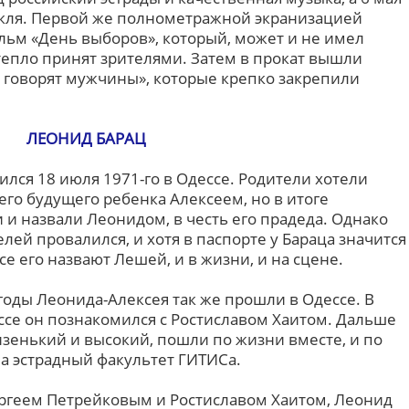
акля. Первой же полнометражной экранизацией
ильм «День выборов», который, может и не имел
тепло принят зрителями. Затем в прокат вышли
 говорят мужчины», которые крепко закрепили
ЛЕОНИД БАРАЦ
лся 18 июля 1971-го в Одессе. Родители хотели
его будущего ребенка Алексеем, но в итоге
 и назвали Леонидом, в честь его прадеда. Однако
лей провалился, и хотя в паспорте у Бараца значится
се его назвают Лешей, и в жизни, и на сцене.
оды Леонида-Алексея так же прошли в Одессе. В
ссе он познакомился с Ростиславом Хаитом. Дальше
изенький и высокий, пошли по жизни вместе, и по
а эстрадный факультет ГИТИСа.
ергеем Петрейковым и Ростиславом Хаитом, Леонид