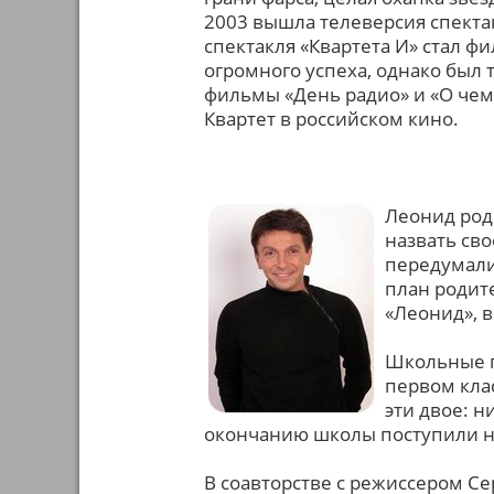
2003 вышла телеверсия спект
спектакля «Квартета И» стал ф
огромного успеха, однако был 
фильмы «День радио» и «О чем
Квартет в российском кино.
Леонид роди
назвать сво
передумали
план родите
«Леонид», в
Школьные г
первом кла
эти двое: н
окончанию школы поступили н
В соавторстве с режиссером С