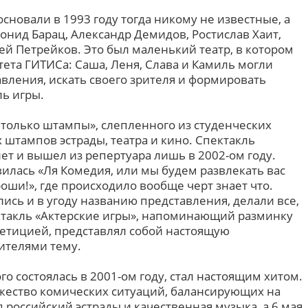
основали в 1993 году тогда никому не известные, а
нид Барац, Александр Демидов, Ростислав Хаит,
ей Петрейков. Это был маленький театр, в котором
ета ГИТИСа: Саша, Леня, Слава и Камиль могли
вления, искать своего зрителя и формировать
ь игры.
о только штампы», слепленного из студенческих
штампов эстрады, театра и кино. Спектакль
ет и вышел из репертуара лишь в 2002-ом году.
вилась «Ля Комедия, или мы будем развлекать вас
оши!», где происходило вообще черт знает что.
лись и в угоду названию представления, делали все,
ктакль «Актерские игры», напоминающий разминку
етицией, представлял собой настоящую
ителями тему.
го состоялась в 2001-ом году, стал настоящим хитом.
жество комических ситуаций, балансирующих на
д российский эстрады и качественная музыка, а 6 мая