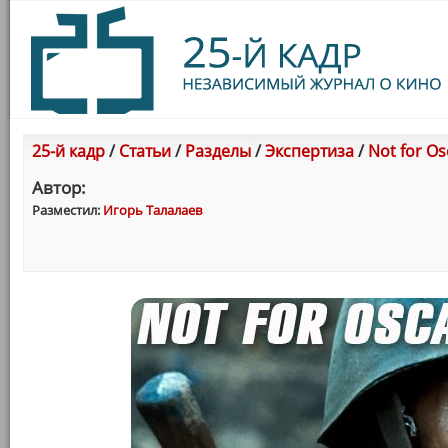
25-й кадр
/
Статьи
/
Разделы
/
Экспертиза
/
Not for O
Автор:
Разместил:
Игорь Талалаев