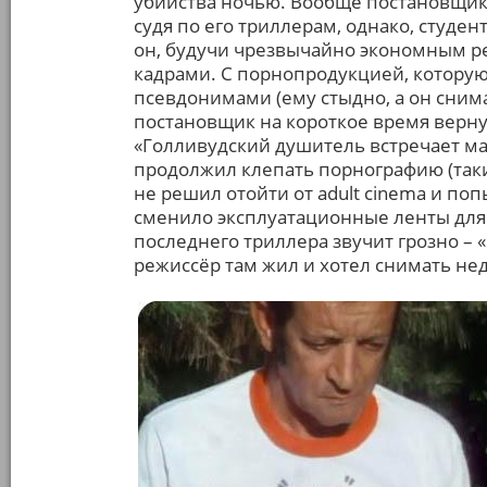
убийства ночью. Вообще постановщик с
судя по его триллерам, однако, студен
он, будучи чрезвычайно экономным р
кадрами. С порнопродукцией, которую
псевдонимами (ему стыдно, а он снима
постановщик на короткое время вернул
«Голливудский душитель встречает ма
продолжил клепать порнографию (таких
не решил отойти от adult cinema и поп
сменило эксплуатационные ленты для 
последнего триллера звучит грозно – «
режиссёр там жил и хотел снимать нед