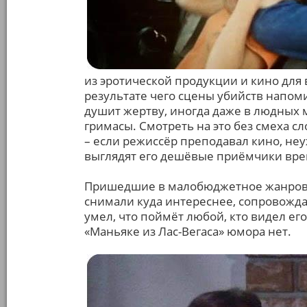
из эротической продукции и кино для в
результате чего сцены убийств напом
душит жертву, иногда даже в людных м
гримасы. Смотреть на это без смеха с
– если режиссёр преподавал кино, неу
выглядят его дешёвые приёмчики врем
Пришедшие в малобюджетное жанрово
снимали куда интереснее, сопровожд
умел, что поймёт любой, кто видел его
«Маньяке из Лас-Вегаса» юмора нет.