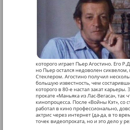
которого играет Пьер Агостино. Его Р.Д
но Пьер остался недоволен сиквелом, 
Стеклером. Агостино получил несколь
большую известность, чем состаривши
которого в 80-е настал закат карьеры.
прокате «Маньяка из Лас-Вегаса», так
кинопроцесса. После «Войны Кэт», со 
работал в кино профессионально, дов
актрис через интернет (да-да, в то вр
точек видеопроката, но и это дело у ре