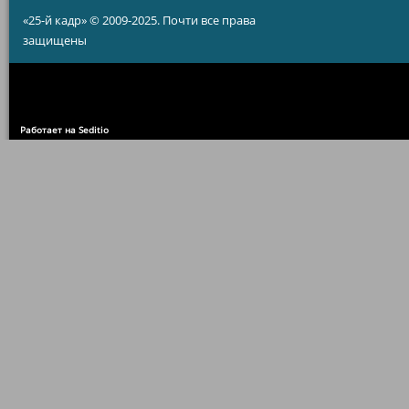
«25-й кадр» © 2009-2025. Почти все права
защищены
Работает на Seditio