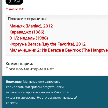
Нравится
Похожие страницы:
Маньяк (Maniac), 2012
Караваджо (1986)
9 1/2 недель (1986)
Фортуна Вегаса (Lay the Favorite), 2012
Мальчишник 2: Из Вегаса в Бангкок (The Hangover 
Комментарии:
Пока комментариев нет
Внимание!
Мы не можем запретить
копировать материалы без установки
активной гиперссылки на www.25-k.com и
указания авторства. Но это останется на вашей
совести!