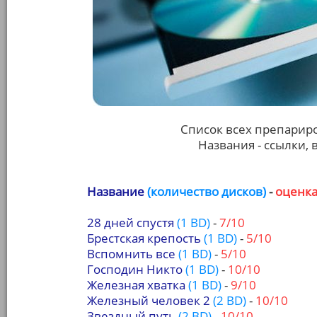
Список всех препариро
Названия - ссылки,
Название
(количество дисков)
-
оценка
28 дней спустя
(1 BD)
-
7/10
Брестская крепость
(1 BD)
-
5/10
Вспомнить все
(1 BD)
-
5/10
Господин Никто
(1 BD)
-
10/10
Железная хватка
(1 BD)
-
9/10
Железный человек 2
(2 BD)
-
10/10
Звездный путь
(2 BD)
-
10/10