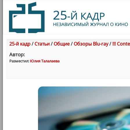
25-й кадр
/
Статьи
/
Общие
/
Обзоры Blu-ray
/
!!! Cont
Автор:
Разместил:
Юлия Талалаева