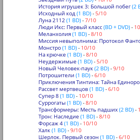
История игрушек 3: Большой побег
(2 
Исходный код
(1 BD)
-
5/10
Луна 2112
(1 BD)
-
7/10
Люди Икс: Первый класс
(BD + DVD)
-
10
Меланхолия
(1 BD)
-
8/10
Миссия невыполнима: Протокол Фант
Монстро
(1 BD)
-
10/10
На крючке
(1 BD)
-
8/10
Неудержимые
(1 BD)
-
5/10
Новый Человек-паук
(2 BD)
-
9/10
Потрошители
(1 BD)
-
6/10
Приключения Тинтина: Тайна Единоро
Рассвет мертвецов
(1 BD)
-
6/10
Супер 8
(1 BD)
-
10/10
Суррогаты
(1 BD)
-
8/10
Трансформеры: Месть падших
(2 BD)
-
Трон: Наследие
(1 BD)
-
8/10
Форсаж 4
(1 BD)
-
10/10
Халк
(1 BD)
-
9/10
Шерлок. Первый сезон
(1 BD)
-
6/10