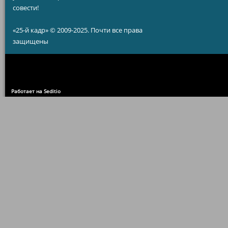
совести!
«25-й кадр» © 2009-2025. Почти все права
защищены
Работает на Seditio