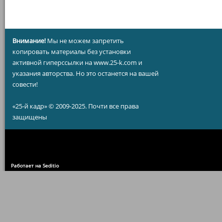
Внимание!
Мы не можем запретить
копировать материалы без установки
активной гиперссылки на www.25-k.com и
указания авторства. Но это останется на вашей
совести!
«25-й кадр» © 2009-2025. Почти все права
защищены
Работает на Seditio