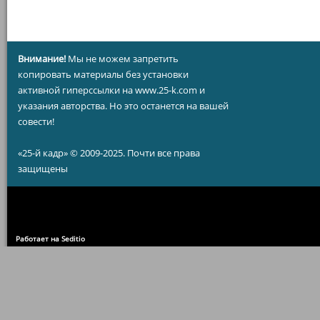
Внимание!
Мы не можем запретить
копировать материалы без установки
активной гиперссылки на www.25-k.com и
указания авторства. Но это останется на вашей
совести!
«25-й кадр» © 2009-2025. Почти все права
защищены
Работает на Seditio