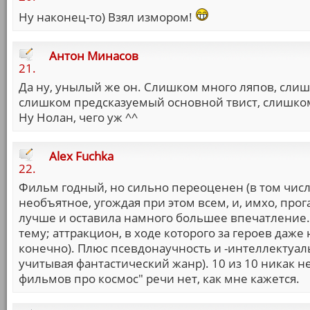
Ну наконец-то) Взял измором!
Антон Минасов
21.
Да ну, унылый же он. Слишком много ляпов, слиш
слишком предсказуемый основной твист, слишко
Ну Нолан, чего уж ^^
Alex Fuchka
22.
Фильм годный, но сильно переоценен (в том числе
необъятное, угождая при этом всем, и, имхо, про
лучше и оставила намного большее впечатление. 
тему; аттракцион, в ходе которого за героев даж
конечно). Плюс псевдонаучность и -интеллектуаль
учитывая фантастический жанр). 10 из 10 никак не
фильмов про космос" речи нет, как мне кажется.