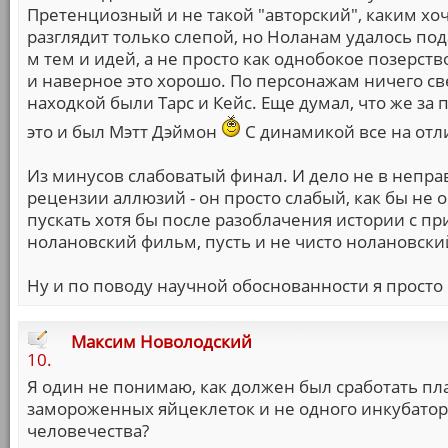
Претенциозный и не такой "авторский", каким хоч
разглядит только слепой, но Ноланам удалось под
м тем и идей, а не просто как однобокое позерств
и наверное это хорошо. По персонажам ничего с
находкой были Тарс и Кейс. Еще думал, что же за 
это и был Мэтт Дэймон
С динамикой все на отли
Из минусов слабоватый финал. И дело не в непр
рецензии аллюзий - он просто слабый, как бы не
пускать хотя бы после разоблачения истории с пр
нолановский фильм, пусть и не чисто нолановский
Ну и по поводу научной обоснованности я просто с
Максим Новолодский
10.
Я один не понимаю, как должен был сработать пл
замороженных яйцеклеток и не одного инкубатор
человечества?