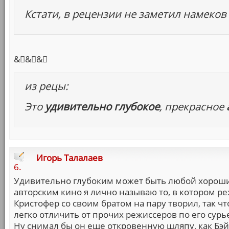
Кстати, в рецензии не заметил намеков 
&񗤙&񗤙&񗤙
из рецы:
Это
удивительно глубокое
, прекрасное
Игорь Талалаев
6.
Удивительно глубоким может быть любой хороший ф
авторским кино я лично называю то, в котором ре
Кристофер со своим братом на пару творил, так чт
легко отличить от прочих режиссеров по его сурье
Ну снимал бы он еще откровенную шляпу, как Бэй,