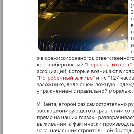
(
З
о
в
п
н
и
с
же срежиссированого), ответственного
кроненберговский
"Порок на экспорт"
ассоциаций, которые возникают в гол
"Погребенный заживо"
и не "127 часо
заложнике, лелеющем ложную надежду
упражнением с правильной моралью.
У Найта, второй раз самостоятельно р
эволюционирующего в сравнении со 
прямо на наших глазах - разворачива
выживании, а фактически производств
часа, начальник строительной бригад