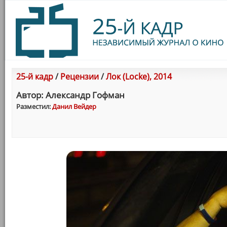
25-й кадр
/
Рецензии
/
Лок (Locke), 2014
Автор: Александр Гофман
Разместил:
Данил Вейдер