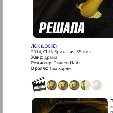
ЛОК (LOCKE)
2014, США-Британия, 85 мин.
Жанр:
драма
Режиссер:
Стивен Найт
В ролях:
Том Харди
П
з
п