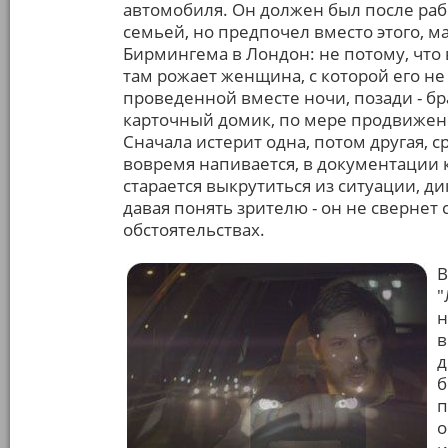
автомобиля. Он должен был после раб
семьей, но предпочел вместо этого, ма
Бирмингема в Лондон: не потому, что 
там рожает женщина, с которой его н
проведенной вместе ночи, позади - бр
карточный домик, по мере продвижения
Сначала истерит одна, потом другая, 
вовремя напивается, в документации 
старается выкрутиться из ситуации, ди
давая понять зрителю - он не свернет 
обстоятельствах.
В
"
н
в
д
б
п
о