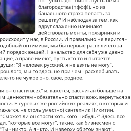
поступить достойно - пусть не из
благородства (пффф!), но из
банального страха попасть за
решетку? И наблюдая за тем, как
вдруг слаженно начинают
действовать менты, пожарники и
происходит у нас, в России. И правильно не верится -
подобный оптимизм, мы бы первые распяли его за
й порядок вещей. Начальство для себя уже давно
ащие, а право имеют, пусть кто-то и пытается
уши: "Я человек русский, я не взять не могу".
ошлого, мы-то здесь не при чем - расхлебывать
ле-то не чужое оно, свое, родное.
и он спасти всех" и, кажется, рассчитан больше на
м ценностям - обязательно спасти всех, вернуться за
сти. В суровых же российских реалиях, в которых и
 кажется, не столь уместно) сантехник Никитин,
"Сможет ли он спасти хоть кого-нибудь?" Здесь все
и, "которые все могут", такие, как бизнесмен с
 - никто. А я - кто. И наверху об этом знают".