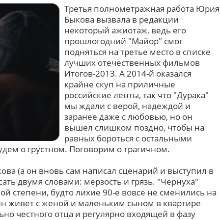
Третья полнометражная работа Юрия
Быкова вызвала в редакции
некоторый ажиотаж, ведь его
прошлогодний "Майор" смог
подняться на третье место в списке
лучших отечественных фильмов
Итогов-2013. А 2014-й оказался
крайне скуп на приличные
российские ленты, так что "Дурака"
мы ждали с верой, надеждой и
заранее даже с любовью, но он
вышел слишком поздно, чтобы на
равных бороться с остальными
удем о грустном. Поговорим о трагичном.
кова (а он вновь сам написал сценарий и выступил в
ать двумя словами: мерзость и грязь. "Чернуха"
ой степени, будто лихие 90-е вовсе не сменились на
ин живет с женой и маленьким сыном в квартире
но честного отца и регулярно входящей в фазу