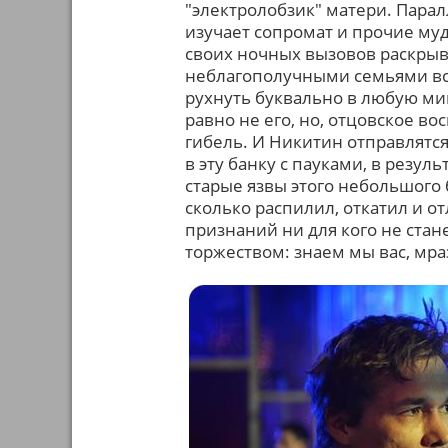
"электролобзик" матери. Парал
изучает сопромат и прочие муд
своих ночных вызовов раскрыв
неблагополучными семьями все
рухнуть буквально в любую мин
равно не его, но, отцовское в
гибель. И Никитин отправлятс
в эту банку с пауками, в резул
старые язвы этого небольшого 
сколько распилил, откатил и о
признаний ни для кого не стан
торжеством: знаем мы вас, мраз