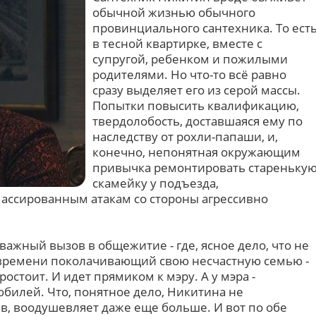
обычной жизнью обычного
провинциального сантехника. То ест
в тесной квартирке, вместе с
супругой, ребенком и пожилыми
родителями. Но что-то всё равно
сразу выделяет его из серой массы.
Попытки повысить квалификацию,
твердолобость, доставшаяся ему по
наследству от рохли-папаши, и,
конечно, непонятная окружающим
привычка ремонтировать стареньку
скамейку у подъезда,
ассированным атакам со стороны агрессивно
важный вызов в общежитие - где, ясное дело, что не
т времени поколачивающий свою несчастную семью -
ростоит. И идет прямиком к мэру. А у мэра -
юбилей. Что, понятное дело, Никитина не
в, воодушевляет даже еще больше. И вот по обе