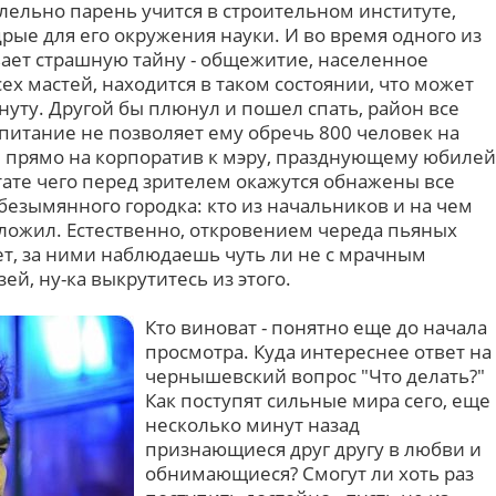
лельно парень учится в строительном институте,
рые для его окружения науки. И во время одного из
ает страшную тайну - общежитие, населенное
х мастей, находится в таком состоянии, что может
уту. Другой бы плюнул и пошел спать, район все
оспитание не позволяет ему обречь 800 человек на
я прямо на корпоратив к мэру, празднующему юбилей
ьтате чего перед зрителем окажутся обнажены все
безымянного городка: кто из начальников и на чем
тложил. Естественно, откровением череда пьяных
ет, за ними наблюдаешь чуть ли не с мрачным
ей, ну-ка выкрутитесь из этого.
Кто виноват - понятно еще до начала
просмотра. Куда интереснее ответ на
чернышевский вопрос "Что делать?"
Как поступят сильные мира сего, еще
несколько минут назад
признающиеся друг другу в любви и
обнимающиеся? Смогут ли хоть раз