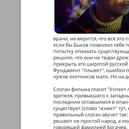
врачи, не верится, что все это 
если бы Быков позволил себе 
попытку отмазать существующи
решило, что они не твари дрож
прикрыть это широтой русской д
Фундамент "плывет", ошибки пр
чужое охотников мало. Но на де
Слоган фильма гласит "Успеет л
зрителя, привыкшего к западны
последним оставшимся в опасно
существует (слово "живет" тут,
правильный слоган звучит так: 
решают не простой народ, а люд
говорящей фамилией Богачев. "Ты