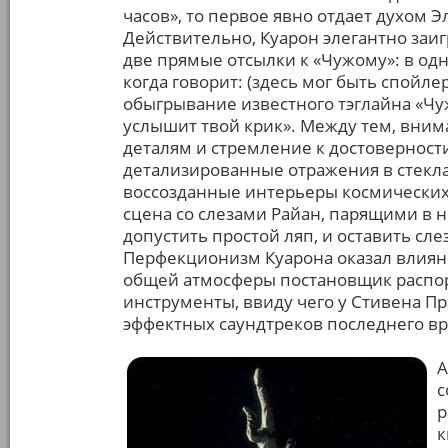
часов», то первое явно отдает духом 
Действительно, Куарон элегантно заиг
две прямые отсылки к «Чужому»: в од
когда говорит: (здесь мог быть спойлер
обыгрывание известного тэглайна «Чуж
услышит твой крик». Между тем, вни
деталям и стремление к достоверност
детализированные отражения в стекла
воссозданные интерьеры космических
сцена со слезами Райан, парящими в н
допустить простой ляп, и оставить сле
Перфекционизм Куарона оказал влиян
общей атмосферы постановщик распор
инструменты, ввиду чего у Стивена П
эффектных саундтреков последнего в
А
с
р
к