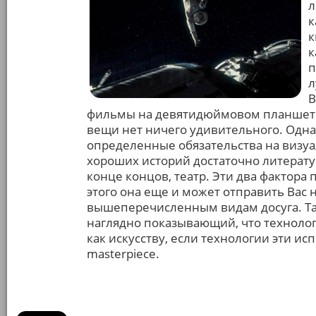
л
к
к
к
п
л
В
фильмы на девятидюймовом планшете п
вещи нет ничего удивительного. Одна
определенные обязательства на визуал
хороших историй достаточно литератур
конце концов, театр. Эти два фактора
этого она еще и может отправить Вас н
вышеперечисленным видам досуга. Так
наглядно показывающий, что технолог
как искусству, если технологии эти и
masterpiece.