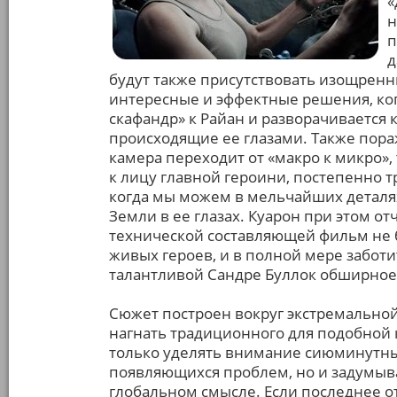
«
н
п
д
будут также присутствовать изощрен
интересные и эффектные решения, ког
скафандр» к Райан и разворачивается 
происходящие ее глазами. Также пораж
камера переходит от «макро к микро»,
к лицу главной героини, постепенно 
когда мы можем в мельчайших деталях
Земли в ее глазах. Куарон при этом о
технической составляющей фильм не бу
живых героев, и в полной мере заботи
талантливой Сандре Буллок обширное 
Сюжет построен вокруг экстремальной
нагнать традиционного для подобной 
только уделять внимание сиюминутны
появляющихся проблем, но и задумыва
глобальном смысле. Если последнее от