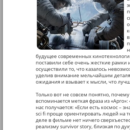
э
п
с
о
к
в
п
н
будущее современных кинотехнологий 
поставили себе очень жесткие рамки 
осуществили то, что казалось невозмож
уделив внимание мельчайшим деталям 
ожидания и взывает к мысли, что лучш
Только вот не совсем понятно, почему
вспоминается меткая фраза из «Арго»: «
нас получается: «Если есть космос – з
sci fi проще ориентировать людей на т
деле в фильме нет ничего сверхъесте
реализму survivor story, близкая по ду