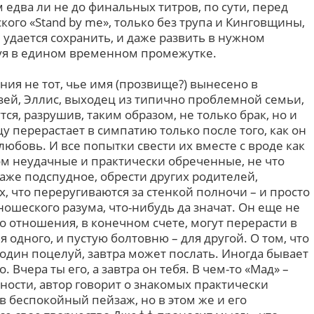
едва ли не до финальных титров, по сути, перед
ого «Stand by me», только без трупа и Кинговщины,
 удается сохранить, и даже развить в нужном
уя в едином временном промежутке.
ния не тот, чье имя (прозвище?) вынесено в
рузей, Эллис, выходец из типично проблемной семьи,
тся, разрушив, таким образом, не только брак, но и
у перерастает в симпатию только после того, как он
любовь. И все попытки свести их вместе с вроде как
ом неудачные и практически обреченные, не что
аже подспудное, обрести других родителей,
х, что переругиваются за стенкой полночи – и просто
ошеского разума, что-нибудь да значат. Он еще не
то отношения, в конечном счете, могут перерасти в
 одного, и пустую болтовню – для другой. О том, что
один поцелуй, завтра может послать. Иногда бывает
. Вчера ты его, а завтра он тебя. В чем-то «Мад» –
ности, автор говорит о знакомых практически
в беспокойный пейзаж, но в этом же и его