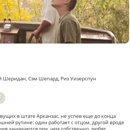
й Шеридан, Сэм Шепард, Риз Уизерспун
ущих в штате Арканзас, не успев еще до конца
шней рутине: один работает с отцом, другой вроде
ремя занимаются тем, чем собственно, любят