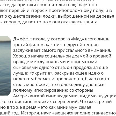
асте, да при таких обстоятельствах; шарят по
ляют первый интерес к противоположному полу, и в
т о существовании лодки, выброшенной на деревья
 хорошо, да вот только она оказалась занята
Джефф Николс, у которого «Мад» всего лишь
третий фильм, как никто другой теперь
заслуживает самого пристального внимания.
Хорошо начав социальной драмой о кровной
вражде между родными и приемными
сыновьями одного отца, он продолжил еще
лучше: «Укрытие», раскрывающее идею о
нелегком бремени пророчества, было снято
столь мастерски, что только диву даешься
полному игнорированию со стороны
Американской киноакадемии, видимо, ждущих
акого поистине великих свершений. Что же, третий
 но в то же время – это как минимум самая
дший год. История, начинающаяся вполне стандартно