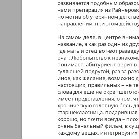
развивается подобным образом 
нами препарация из Райнеровск
но мотив об утерянном детстве
направлении, при этом действ
На самом деле, в центре внима
название, а как раз один из д
где мать и отец вот-вот разведу
очаг. Любопытство к незнакомц
понимает: абитуриент верит в 
гуляющей подругой, раз за раз
иное, как желание, возможно д
настоящих, правильных – не те
слова для еще не окрепшего юн
имеет представления, о том, ч
хроническую головную боль для
старшеклассница, подарившая 
хорошо, но почти всегда – плохо
очень банальный фильм, в сущ
каждому вещах, интегрируя их 