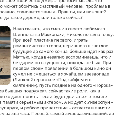
се свое творчество Джефф проносит мысль, что
го может обойтись счастливый человек, проблема в
 поздно, становится явным. Прав ты, или виноват?
егда такое дерьмо, или только сейчас?
Надо сказать, что сменив своего любимого
Шеннона на Макконахи, Николс попал в точку.
При всей пластике первого, играть
романтического героя, верившего в светлое
будущее до самого конца, больше идет как раз
Мэттью, когда внезапно воспоминаешь, что и
бездарем он в сущности, никогда не был. При
первом своем появлении в большом кино он
сумел не смешаться в ярчайшем звездопаде
(Линклейтеровское «Под кайфом и в
смятении»), пусть позднее на одного «Порока»
в бывших подружек», сейчас такие роли, как в
четко дают понять – если будет двигаться в том же
в памяти серьезным актером. А их дуэт с Уизерспун –
руг друга, и робкое приветствие – остается в памяти
м за два часа. Первый, самый душераздирающий, до