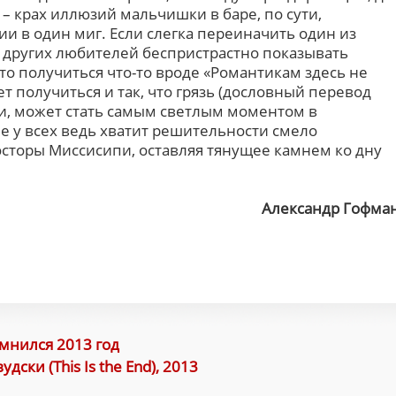
– крах иллюзий мальчишки в баре, по сути,
 в один миг. Если слегка переиначить один из
 других любителей беспристрастно показывать
о получиться что-то вроде «Романтикам здесь не
т получиться и так, что грязь (дословный перевод
ки, может стать самым светлым моментом в
е у всех ведь хватит решительности смело
осторы Миссисипи, оставляя тянущее камнем ко дну
Александр Гофма
мнился 2013 год
ски (This Is the End), 2013