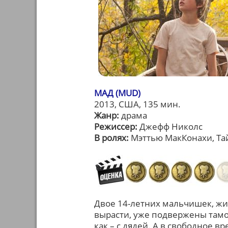
МАД (MUD)
2013, США, 135 мин.
Жанр:
драма
Режиссер:
Джефф Николс
В ролях:
Мэттью МакКонахи, Та
Двое 14-летних мальчишек, жив
вырасти, уже подвержены тамо
как – с дядей. А в свободное в