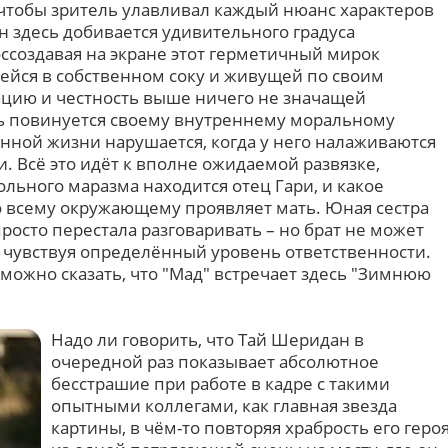
 чтобы зритель улавливал каждый нюанс характеров
н здесь добивается удивительного градуса
ссоздавая на экране этот герметичный мирок
ейся в собственном соку и живущей по своим
тацию и честность выше ничего не значащей
ь повинуется своему внутреннему моральному
енной жизни нарушается, когда у него налаживаются
. Всё это идёт к вполне ожидаемой развязке,
ольного маразма находится отец Гари, и какое
 всему окружающему проявляет мать. Юная сестра
росто перестала разговаривать – но брат не может
, чувствуя определённый уровень ответственности.
ожно сказать, что "Мад" встречает здесь "Зимнюю
Надо ли говорить, что Тай Шеридан в
очередной раз показывает абсолютное
бесстрашие при работе в кадре с такими
опытными коллегами, как главная звезда
картины, в чём-то повторяя храбрость его геро