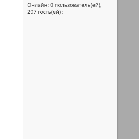
Онлайн: 0 пользователь(ей),
207 гость(ей) :
я