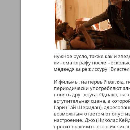
нужное русло, также как и зве
кинематографу после нескольк
медведя за режиссуру "Властел
И фильмы, на первый взгляд, по
периодически употребляют алко
понять друг друга. Однако, на 
вступительная сцена, в котор
Гари (Тай Шеридан), адресова
возможным ответом от опустив
настроение. Джо (Николас Кейд
просит включить его в их чис