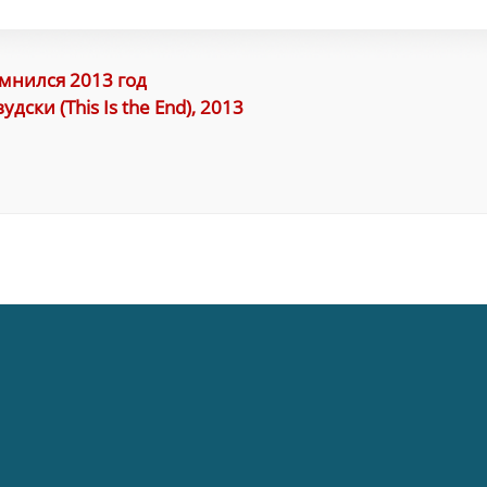
мнился 2013 год
ски (This Is the End), 2013