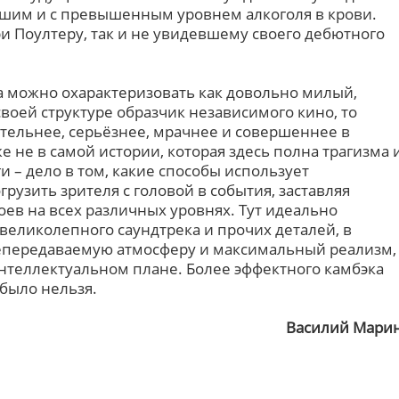
шим и с превышенным уровнем алкоголя в крови.
и Поултеру, так и не увидевшему своего дебютного
 можно охарактеризовать как довольно милый,
воей структуре образчик независимого кино, то
ительнее, серьёзнее, мрачнее и совершеннее в
е не в самой истории, которая здесь полна трагизма 
 – дело в том, какие способы использует
рузить зрителя с головой в события, заставляя
ев на всех различных уровнях. Тут идеально
о великолепного саундтрека и прочих деталей, в
епередаваемую атмосферу и максимальный реализм,
интеллектуальном плане. Более эффектного камбэка
 было нельзя.
Василий Мари