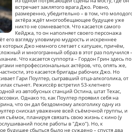
из одной потрясающей сцены на мосту, где он
встречает заклятого врага Джо. Ровно,
размеренно, убедительно – в том, что молодог
актёра ждёт многообещающее будущее уже
никто не сомневается. Что касается самого
Кейджа, то он наполняет своего персонажа
ёт его взгляду уловимую мудрость и искреннее
 в которых Джо немного слетает с катушек, причём,
ложный и многогранный образ в этот раз получился 
хание. Что касается суппорта – Гордон Грин здесь по
угами непрофессиональных актёров, что, опять же,
частности, это касается бригады рабочих Джо. Но
ивает Гари Поултер, сыгравший отца-алкоголика, от
илах стынет. Режиссёр встретил 53-хлетнего
одной из автобусных станций Остина, штат Техас,
ссовки. Однако то, как Поултер проявил себя на
рина, что он дал бездомному алкоголику одну из
оултер снискал уважение всей съёмочной группы, и
мя съёмок, планируя связать свою жизнь с кино (у
слушиваний после работы в "Джо"). Но, к
е будущее сбыться было не суждено – спустя два