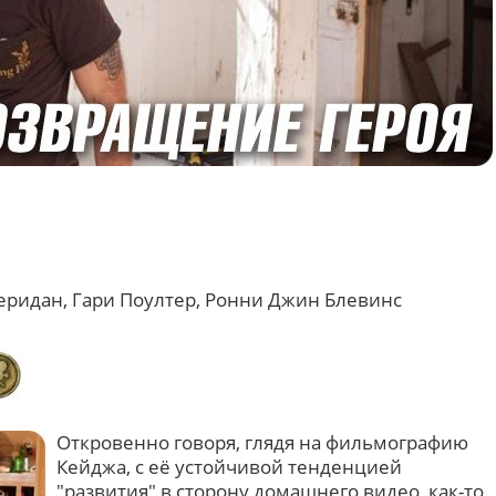
еридан, Гари Поултер, Ронни Джин Блевинс
Откровенно говоря, глядя на фильмографию
Кейджа, с её устойчивой тенденцией
"развития" в сторону домашнего видео, как-то