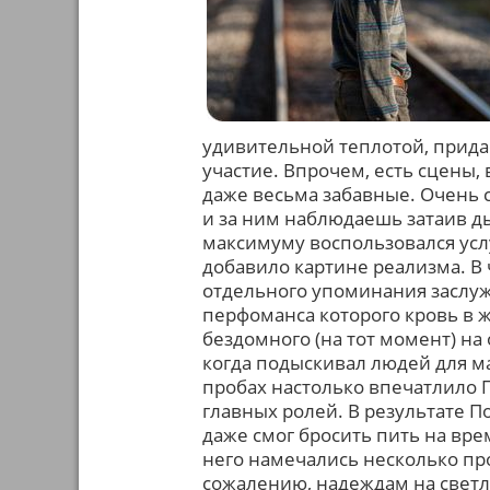
удивительной теплотой, прида
участие. Впрочем, есть сцены,
даже весьма забавные. Очень с
и за ним наблюдаешь затаив ды
максимуму воспользовался усл
добавило картине реализма. В 
отдельного упоминания заслуж
перфоманса которого кровь в ж
бездомного (на тот момент) на 
когда подыскивал людей для ма
пробах настолько впечатлило Г
главных ролей. В результате П
даже смог бросить пить на вре
него намечались несколько про
сожалению, надеждам на светло