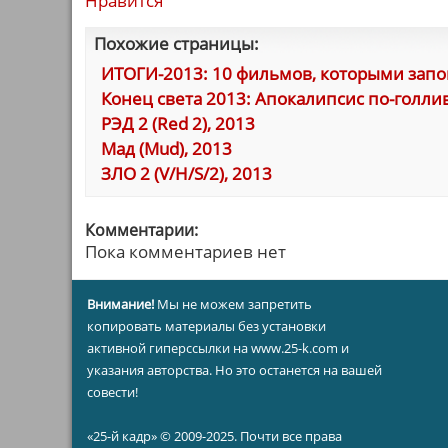
Нравится
Похожие страницы:
ИТОГИ-2013: 10 фильмов, которыми запо
Конец света 2013: Апокалипсис по-голливуд
РЭД 2 (Red 2), 2013
Мад (Mud), 2013
ЗЛО 2 (V/H/S/2), 2013
Комментарии:
Пока комментариев нет
Внимание!
Мы не можем запретить
копировать материалы без установки
активной гиперссылки на www.25-k.com и
указания авторства. Но это останется на вашей
совести!
«25-й кадр» © 2009-2025. Почти все права