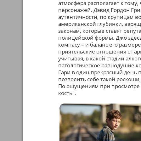
атмосфера располагает к тому,
персонажей. Дэвид Гордон Гри
аутентичности, по крупицам во
американской глубинки, варящ
законам, которые ставят репу
полицейской формы. Джо здес
компасу – и баланс его размер
приятельские отношения с Гари
учитывая, в какой стадии алког
патологическое равнодушие ко
Гари в один прекрасный день п
позволить себе такой роскоши
По ощущениям при просмотре м
кость".