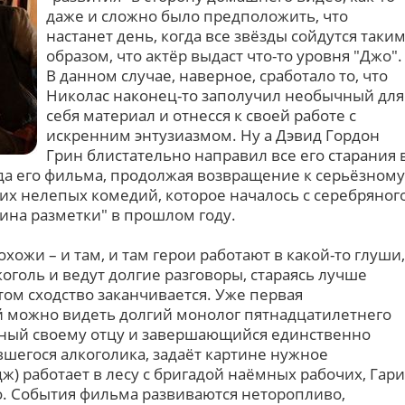
даже и сложно было предположить, что
настанет день, когда все звёзды сойдутся таки
образом, что актёр выдаст что-то уровня "Джо".
В данном случае, наверное, сработало то, что
Николас наконец-то заполучил необычный для
себя материал и отнесся к своей работе с
искренним энтузиазмом. Ну а Дэвид Гордон
Грин блистательно направил все его старания 
зда его фильма, продолжая возвращение к серьёзному
их нелепых комедий, которое началось с серебряног
ина разметки" в прошлом году.
хожи – и там, и там герои работают в какой-то глуши,
голь и ведут долгие разговоры, стараясь лучше
этом сходство заканчивается. Уже первая
ой можно видеть долгий монолог пятнадцатилетнего
нный своему отцу и завершающийся единственно
шегося алкоголика, задаёт картине нужное
ж) работает в лесу с бригадой наёмных рабочих, Гари
ло. События фильма развиваются неторопливо,