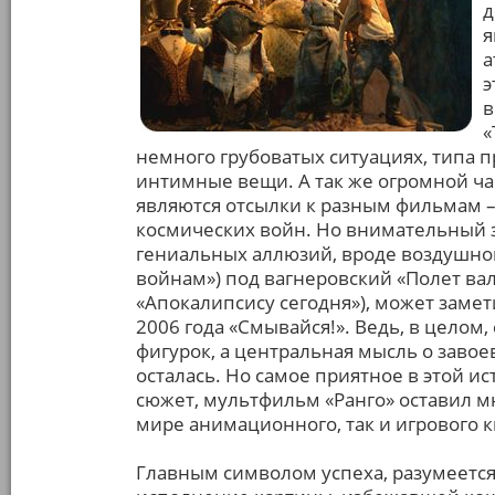
д
я
а
э
в
«
немного грубоватых ситуациях, типа 
интимные вещи. А так же огромной ч
являются отсылки к разным фильмам – 
космических войн. Но внимательный 
гениальных аллюзий, вроде воздушно
войнам») под вагнеровский «Полет ва
«Апокалипсису сегодня»), может заме
2006 года «Смывайся!». Ведь, в целом
фигурок, а центральная мысль о завое
осталась. Но самое приятное в этой и
сюжет, мультфильм «Ранго» оставил м
мире анимационного, так и игрового к
Главным символом успеха, разумеется