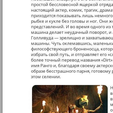
простой бессловесной ящеркой отряд
настоящий актер, комик, трагик, драма
приходится показывать лишь немного
рыбке и кукле без головы и ног. Они 
представлений. И во время одного из 
машина делает неудачный поворот, и 
Голливуда — зрелищно и захватывающе
машины. Чуть оклемавшись, маленьки
философствующего броненосца, котор
избрать свой путь, и отправляет его «
более точный перевод названия «Dirt»
имя Ранго и, благодаря своему актерс
образе бесстрашного парня, готовому 
этом селении.
Н
в
в
м
о