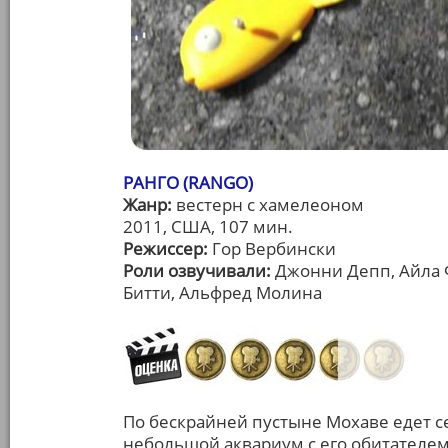
РАНГО (RANGO)
Жанр:
вестерн с хамелеоном
2011, США, 107 мин.
Режиссер:
Гор Вербински
Роли озвучивали:
Джонни Депп, Айла 
Битти, Альфред Молина
По бескрайней пустыне Мохаве едет 
небольшой аквариум с его обитателем