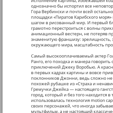
исполнение картины, избежавшей кощ
однозначно бы испортил все неповтор
Гора Вербински и почти всей осталь
площадки «Пиратов Карибского моря» н
шагом в рисованный мир. И первый бл
грамотно перестроиться с волны прик
анимационный вестерн, не потеряв при
знаменитую франшизу: зрелищность, 
окружающего мира, масштабность про
Самый высокооплачиваемый актер Голли
Ранго, его походка и манера говорит
приключений Джеку Воробью. А красна
в первых кадрах картины и вовсе при
поклонников Джонни, ведь сложно не
похожей рубашке из «Страха и ненавис
Гремучки Джейка — настоящего гангст
город, который и без того находится 
использовалась технология motion cap
своих персонажей, что иногда забыва
мультфильм, а не настоящий классиче