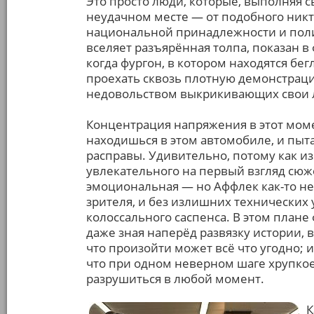
Это просто люди, которые, выполняя с
неудачном месте — от подобного никт
национальной принадлежности и полит
вселяет разъярённая толпа, показан в
когда фургон, в котором находятся бе
проехать сквозь плотную демонстрац
недовольством выкрикивающих свои 
Концентрация напряжения в этот моме
находишься в этом автомобиле, и пыт
расправы. Удивительно, потому как из
увлекательного на первый взгляд сюже
эмоциональная — но Аффлек как-то не
зрителя, и без излишних технических
колоссального саспенса. В этом плане
даже зная наперёд развязку истории,
что произойти может всё что угодно; и
что при одном неверном шаге хрупко
разрушиться в любой момент.
К