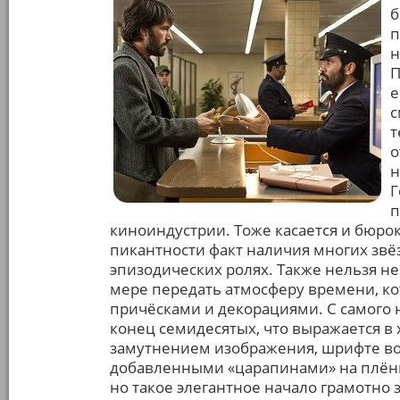
б
п
н
П
е
с
т
о
н
Г
п
киноиндустрии. Тоже касается и бюро
пикантности факт наличия многих звё
эпизодических ролях. Также нельзя н
мере передать атмосферу времени, к
причёсками и декорациями. С самого 
конец семидесятых, что выражается в
замутнением изображения, шрифте во 
добавленными «царапинами» на плёнке
но такое элегантное начало грамотно