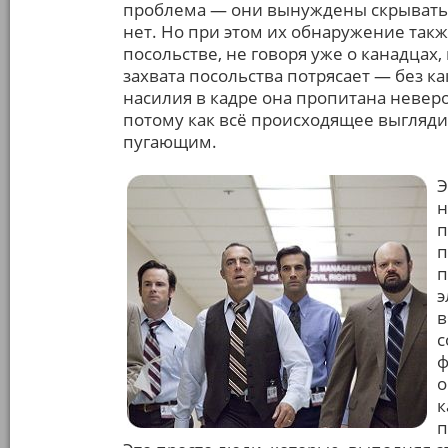
проблема — они вынуждены скрыватьс
нет. Но при этом их обнаружение так
посольстве, не говоря уже о канадцах
захвата посольства потрясает — без к
насилия в кадре она пропитана неве
потому как всё происходящее выгляд
пугающим.
Э
н
п
п
п
э
в
с
ф
о
к
п