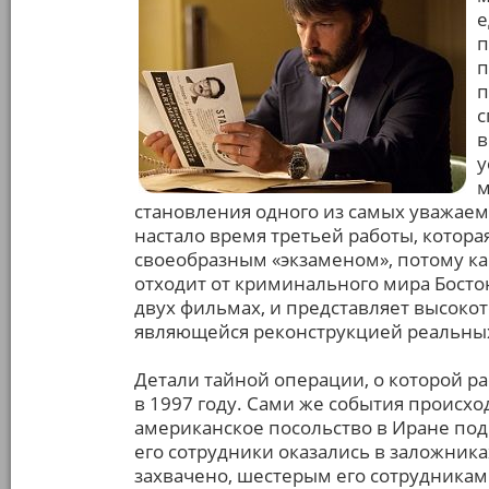
е
п
п
п
с
в
у
м
становления одного из самых уважаем
настало время третьей работы, котора
своеобразным «экзаменом», потому ка
отходит от криминального мира Бостон
двух фильмах, и представляет высок
являющейся реконструкцией реальных
Детали тайной операции, о которой р
в 1997 году. Сами же события происхо
американское посольство в Иране по
его сотрудники оказались в заложника
захвачено, шестерым его сотрудникам 