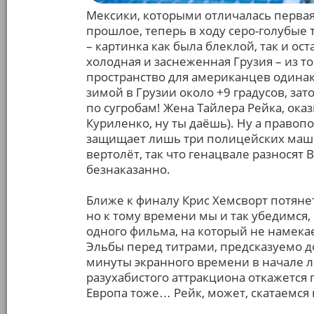
Мексики, которыми отличалась первая
прошлое, теперь в ходу серо-голубые 
– картинка как была блеклой, так и ост
холодная и заснеженная Грузия – из то
пространство для американцев одинако
зимой в Грузии около +9 градусов, за
по сугробам! Жена Тайлера Рейка, ока
Куриленко, ну ты даёшь). Ну а правоп
защищает лишь три полицейских маши
вертолёт, так что генацвале разносят
безнаказанно.
Ближе к финалу Крис Хемсворт потянетс
но к тому времени мы и так убедимся,
одного фильма, на который не намека
Эльбы перед титрами, предсказуемо д
минуты экранного времени в начале лен
разухабистого аттракциона откажется
Европа тоже… Рейк, может, скатаемся