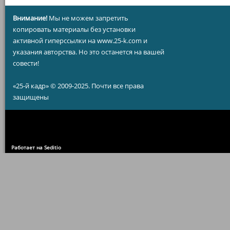
Внимание!
Мы не можем запретить
копировать материалы без установки
активной гиперссылки на www.25-k.com и
указания авторства. Но это останется на вашей
совести!
«25-й кадр» © 2009-2025. Почти все права
защищены
Работает на Seditio