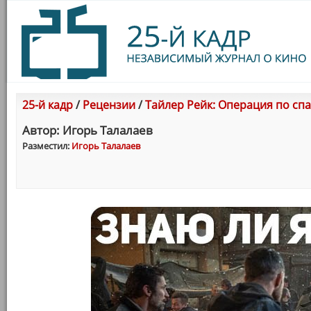
25-й кадр
/
Рецензии
/
Тайлер Рейк: Операция по сп
Автор: Игорь Талалаев
Разместил:
Игорь Талалаев