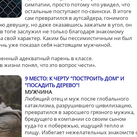
симпатии, просто потому что увидел, что
остальные поступают по-свински. В итоге
сам превратился в аутсайдера, гонимого
ю девушку, но даже оказавшись зажатым в угол, он
 в топе заслужил не только благодаря знакомому
за свой характер. Каким бы пессимистичным ни был
рень уже показал себя настоящим мужчиной.
енный адекватный парень в классе.
в жизни понял, что это вопрос чести».
9 МЕСТО: К ЧЕРТУ "ПОСТРОИТЬ ДОМ" И
"ПОСАДИТЬ ДЕРЕВО"!
МУЖЧИНА
Любящий отец и муж после глобального
катаклизма, разрушившего цивилизацию,
превратился в заросшего грязного мужика,
бредущего в компании со своим сыном
куда-то к побережью, ищущий тепло и
пищу. Избегает нежелательных знакомств 