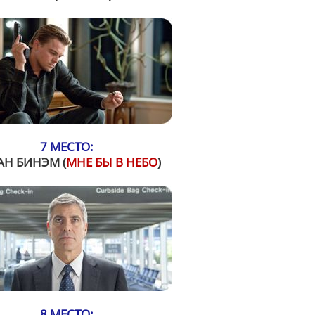
7 МЕСТО:
АН БИНЭМ (
МНЕ БЫ В НЕБО
)
8 МЕСТО: