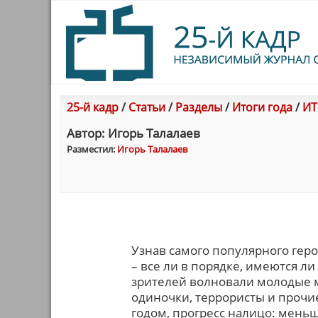
25-й кадр
/
Статьи
/
Разделы
/
Итоги года
/
ИТ
Автор: Игорь Талалаев
Разместил:
Игорь Талалаев
Узнав самого популярного геро
– все ли в порядке, имеются ли
зрителей волновали молодые м
одиночки, террористы и проч
годом, прогресс налицо: мень