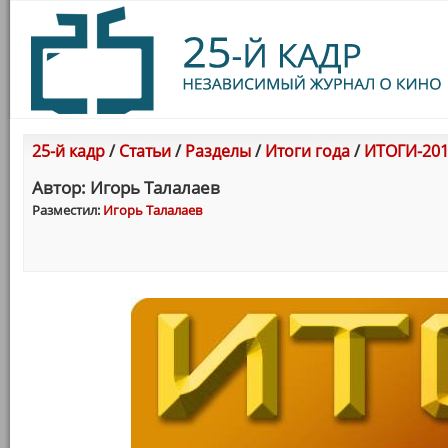
25-й кадр
/
Статьи
/
Разделы
/
Итоги года
/
ИТОГИ-201
Автор: Игорь Талалаев
Разместил:
Игорь Талалаев