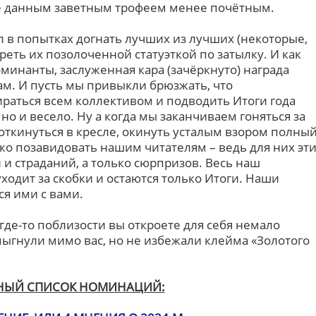
ие данным заветным трофеем менее почётным.
л в попытках догнать лучших из лучших (некоторые,
реть их позолоченной статуэткой по затылку. И как
минанты, заслуженная кара (зачёркнуто) награда
ам. И пусть мы привыкли брюзжать, что
ираться всем коллективом и подводить Итоги года
но и весело. Ну а когда мы заканчиваем гоняться за
откинуться в кресле, окинуть усталым взором полны
ко позавидовать нашим читателям – ведь для них эт
 и страданий, а только сюрпризов. Весь наш
одит за скобки и остаются только Итоги. Наши
ся ими с вами.
 где-то поблизости вы откроете для себя немало
ыгнули мимо вас, но не избежали клейма «Золотого
НЫЙ СПИСОК НОМИНАЦИЙ: