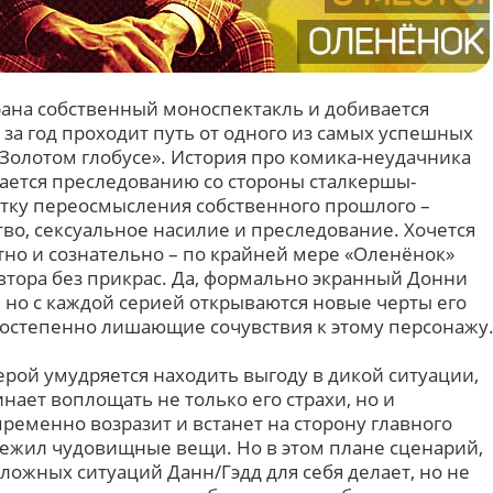
крана собственный моноспектакль и добивается
за год проходит путь от одного из самых успешных
 «Золотом глобусе». История про комика-неудачника
ается преследованию со стороны сталкершы-
тку переосмысления собственного прошлого –
во, сексуальное насилие и преследование. Хочется
естно и сознательно – по крайней мере «Оленёнок»
автора без прикрас. Да, формально экранный Донни
 но с каждой серией открываются новые черты его
постепенно лишающие сочувствия к этому персонажу
ерой умудряется находить выгоду в дикой ситуации,
ает воплощать не только его страхи, но и
ременно возразит и встанет на сторону главного
пережил чудовищные вещи. Но в этом плане сценарий,
сложных ситуаций Данн/Гэдд для себя делает, но не