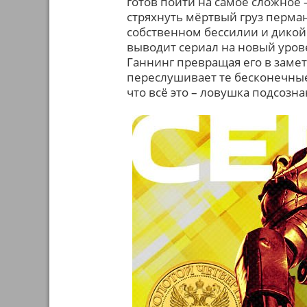
готов пойти на самое сложное 
стряхнуть мёртвый груз перма
собственном бессилии и дико
выводит сериал на новый уров
Ганнинг превращая его в замет
переслушивает те бесконечные
что всё это – ловушка подсозна