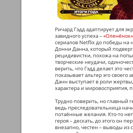
Ричард Гэдд адаптирует для э
завидного успеха –
«Оленёнок»
сериалов Netflix до победы на
Донни Данна, который подверг
рецидивистки, похожа на попы
творческие неудачи, одиночест
верить, что Гэдд делает это ч
показывает альтер эго своего 
Данн выступает в роли жертвы,
характера и мировосприятия, 
Трудно поверить, но главный г
ведь преследовательница начин
потаённые желания. Кто-то неп
героя – дескать, до этого он 
внезапно, честен – выводы из 