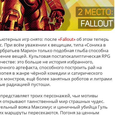
ьютерных игр снято: после
«Fallout»
об этом теперь
с. При всём уважении к вещицам, типа «Соника в
ербратьев Марио» только подобная глыба способна
ение вещей. Культовая постапокалиптическая RPG
ачестве: это больше не история избранного,
очного артефакта, способного построить рай на
попея в жанре чёрной комедии и сатирического
х монстров, ещё более занятных роботов и литрами
ые радиацией пустоши.
представляет троих персонажей, чьи мотивы
и открывают таинственный мир страшных чудес.
тельный вояка Максимус и циничный убийца Гуль
 их маршруты пересекаются. Погоня за ценным