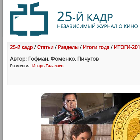
25-й кадр
/
Статьи
/
Разделы
/
Итоги года
/
ИТОГИ-201
Автор: Гофман, Фоменко, Пичугов
Разместил:
Игорь Талалаев