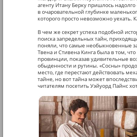
агенту Итану Берку пришлось надолго 
в очаровательной глубинке маленьког
которого просто невозможно уехать. К
В чем же секрет успеха подобной исто
поиска запредельных тайн, приходящих
поняли, что самые необыкновенные заг
Твена и Стивена Кинга была в том, чт
провинции, показав удивительные во
обыденности и рутины. «Сосны» прод
место, где перестают действовать мех
тайне, но вот тайна может впоследств
читателям посетить Уэйуорд Пайнс хот