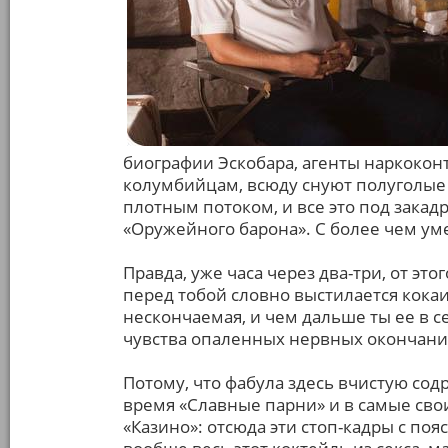
биографии Эскобара, агенты наркоко
колумбийцам, всюду снуют полуголые 
плотным потоком, и все это под зака
«Оружейного барона». С более чем ум
Правда, уже часа через два-три, от это
перед тобой словно выстилается кокаи
нескончаемая, и чем дальше ты ее в с
чувства опаленных нервных окончани
Потому, что фабула здесь вчистую содр
время «Славные парни» и в самые св
«Казино»: отсюда эти стоп-кадры с по