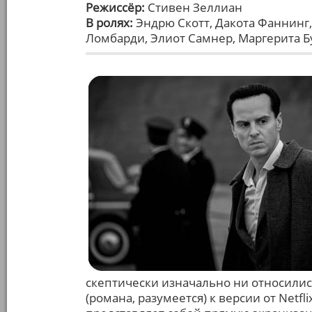
Режиссёр:
Стивен Зеллиан
В ролях:
Эндрю Скотт, Дакота Фаннинг
Ломбарди, Элиот Самнер, Маргерита Б
скептически изначально ни относили
(романа, разумеется) к версии от Netfli