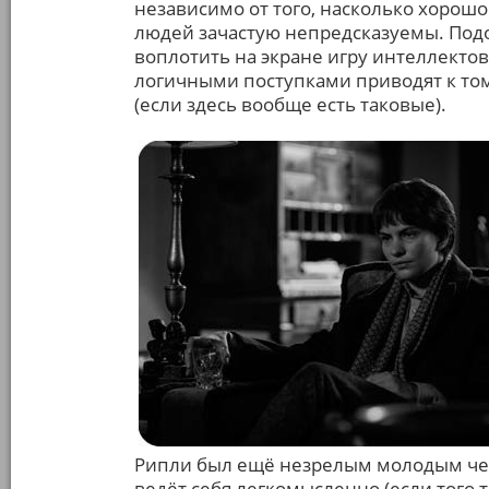
независимо от того, насколько хорош
людей зачастую непредсказуемы. Под
воплотить на экране игру интеллекто
логичными поступками приводят к то
(если здесь вообще есть таковые).
Рипли был ещё незрелым молодым чело
ведёт себя легкомысленно (если того т