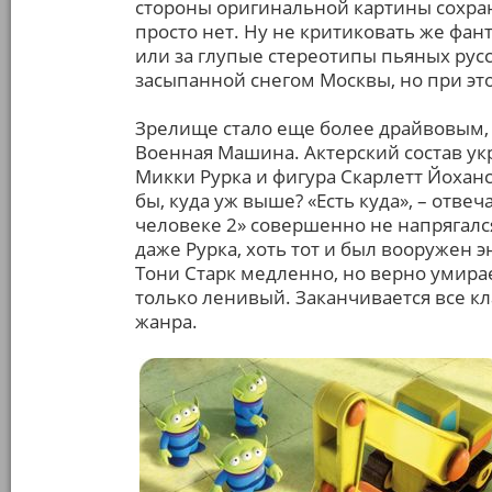
стороны оригинальной картины сохра
просто нет. Ну не критиковать же фа
или за глупые стереотипы пьяных рус
засыпанной снегом Москвы, но при э
Зрелище стало еще более драйвовым,
Военная Машина. Актерский состав у
Микки Рурка и фигура Скарлетт Йоханс
бы, куда уж выше? «Есть куда», – отве
человеке 2» совершенно не напрягался
даже Рурка, хоть тот и был вооружен 
Тони Старк медленно, но верно умирае
только ленивый. Заканчивается все к
жанра.