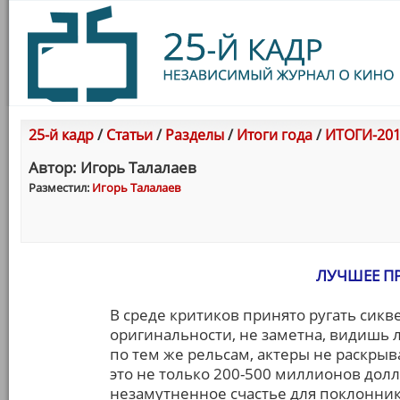
25-й кадр
/
Статьи
/
Разделы
/
Итоги года
/
ИТОГИ-201
Автор: Игорь Талалаев
Разместил:
Игорь Талалаев
ЛУЧШЕЕ П
В среде критиков принято ругать сикв
оригинальности, не заметна, видишь л
по тем же рельсам, актеры не раскрыва
это не только 200-500 миллионов долл
незамутненное счастье для поклоннико