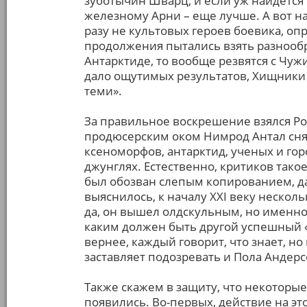
зуботычин Шварц, и если уж найдется 
железному Арни – еще лучше. А вот наб
разу не культовых героев боевика, оп
продолжения пытались взять разнообр
Антарктиде, то вообще резвятся с Чу
дало ощутимых результатов, Хищники 
теми».
За правильное воскрешение взялся Ро
продюсерским оком Нимрод Антал снял
ксеноморфов, антарктид, ученых и го
джунглях. Естественно, критиков тако
был обозван слепым копированием, д
выяснилось, к началу XXI веку несколь
да, он вышел олдскульным, но именн
каким должен быть другой успешный 
вернее, каждый говорит, что знает, но
заставляет подозревать и Пола Андерс
Также скажем в защиту, что некотор
появились. Во-первых, действие на это