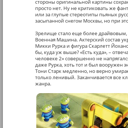
стороны оригинальной картины сохра
просто нет. Ну не критиковать же фа
или за глупые стереотипы пьяных рус
засыпанной снегом Москвы, но при э
Зрелище стало еще более драйвовым,
Военная Машина. Актерский состав у
Микки Рурка и фигура Скарлетт Йоханс
бы, куда уж выше? «Есть куда», – отве
человеке 2» совершенно не напрягался
даже Рурка, хоть тот и был вооружен 
Тони Старк медленно, но верно умирае
только ленивый. Заканчивается все к
жанра.