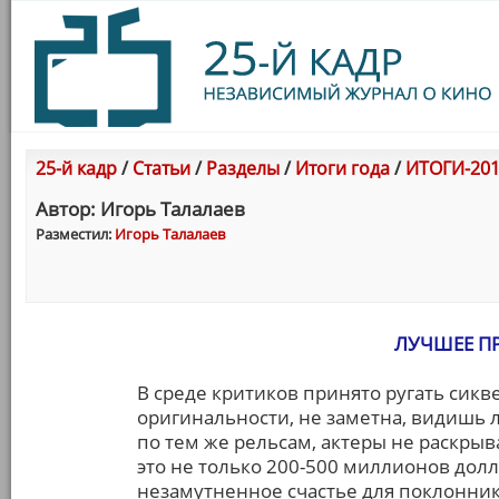
25-й кадр
/
Статьи
/
Разделы
/
Итоги года
/
ИТОГИ-201
Автор: Игорь Талалаев
Разместил:
Игорь Талалаев
ЛУЧШЕЕ П
В среде критиков принято ругать сикв
оригинальности, не заметна, видишь л
по тем же рельсам, актеры не раскрыва
это не только 200-500 миллионов долл
незамутненное счастье для поклоннико