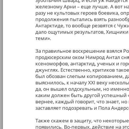
зуботычин Шварц, и если уж найдется 
железному Арни – еще лучше. А вот наб
разу не культовых героев боевика, оп
продолжения пытались взять разнообр
Антарктиде, то вообще резвятся с Чу
дало ощутимых результатов, Хищники 
теми».
За правильное воскрешение взялся Ро
продюсерским оком Нимрод Антал снял
ксеноморфов, антарктид, ученых и го
джунглях. Естественно, критиков тако
был обозван слепым копированием, д
выяснилось, к началу XXI веку несколь
да, он вышел олдскульным, но именн
каким должен быть другой успешный 
вернее, каждый говорит, что знает, но
заставляет подозревать и Пола Андерс
Также скажем в защиту, что некотор
появились. Во-первых, действие на это