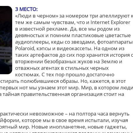
3 МЕСТО:
«Люди в черном» за номером три апеллируют 
тем же самым чувствам, что и Internet Explorer
в известной рекламе. Да, все мы родом из
девяностых и помним пластиковые цветастые
аудиоплееры, кеды со звездами, фотоаппараты
Polaroid, кэпсы и видеокассеты. На одном из
таких артефактов до сих пор хранится история 
вторжении безобразных жуков на Землю и
отважных агентах в стильных черных
костюмах. С тех пор прошло достаточно
стирать полюбившиеся образы. Но, кажется, в этот
 первых нот мы узнаем этот мир. Мир, в котором люд
а тайная правительственная организация стоит на
рактически невозможное – на полтора часа вернуть
 эйфории, которое мы в свое время испытали, изучая
оятный мир. Новые инопланетяне, новые гаджеты,