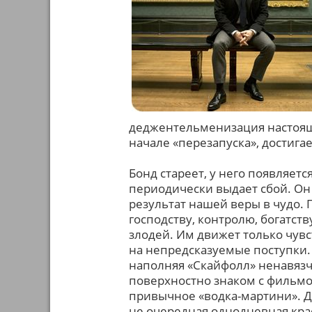
деджентельменизация настоящ
начале «перезапуска», достига
Бонд стареет, у него появляетс
периодически выдает сбой. Он
результат нашей веры в чудо. 
господству, контролю, богатст
злодей. Им движет только чувс
на непредсказуемые поступки.
наполняя «Скайфолл» ненавязч
поверхностно знаком с фильмо
привычное «водка-мартини». Да
не очередная однодневная крас