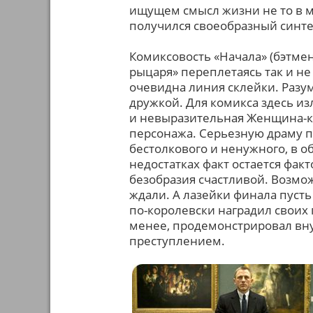
ищущем смысл жизни не то в ме
получился своеобразный синте
Комиксовость «Начала» (бэтмен
рыцаря» переплетаясь так и н
очевидна линия склейки. Разум
дружкой. Для комикса здесь и
и невыразительная Женщина-ко
персонажа. Серьезную драму по
бестолкового и ненужного, в о
недостатках факт остается фак
безобразия счастливой. Возможн
ждали. А лазейки финала пусть
по-королевски наградил своих 
менее, продемонстрировал вн
преступлением.