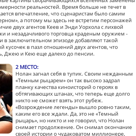
ные картины сворачивающихся вселенных заменены
омерности реальностей. Время больше не течет в
ется впечатление, что сценаристам было самим
ерном», а потому мы здесь не встретим персонажей
чие двух агентов Кеев и Энди Уорхола с лихвой
нки и незадачливого торговца краденым оружием -
ки в заключительном эпизоде добавляют такой
 кусочек в пазл отношений двух агентов, что
, Джею и Кею еще далеко до пенсии.
2 МЕСТО:
Нолан загнал себя в тупик. Своим нежданным
«Темным рыцарем» он так высоко задрал
планку качества киноисторий о героях в
обтягивающих штанах, что теперь еще долго
никто не сможет взять этот рубеж.
«Возрождение легенды» вышло ровно таким,
каким его все ждали. Да, это не «Темный
рыцарь», но никто и не говорил, что Нолан
снимает продолжение. Он снимал окончание
своей истории о чудаковатом миллионере,