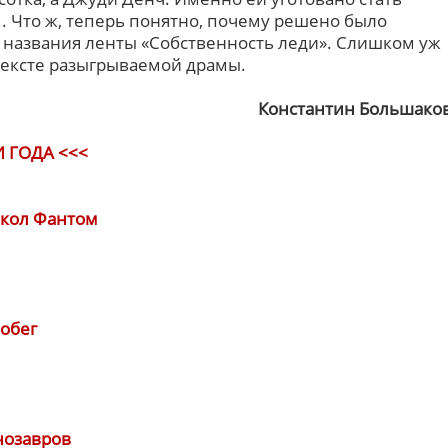
. Что ж, теперь понятно, почему решено было
о названия ленты «Собственность леди». Слишком уж
тексте разыгрываемой драмы.
Константин Большако
 ГОДА <<<
окол Фантом
обег
нозавров