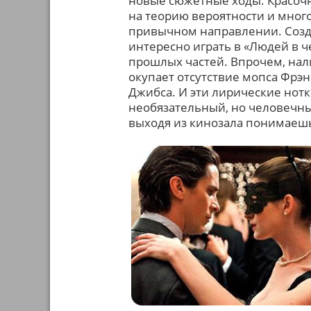
новые сюжетные ходы. Красоч
на теорию вероятности и мног
привычном направлении. Созда
интересно играть в «Людей в ч
прошлых частей. Впрочем, нали
окупает отсутствие мопса Фрэ
Джибса. И эти лирические нот
необязательный, но человечный
выходя из кинозала понимаешь