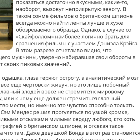
показаться достаточно вкусными, какие-то,
наоборот, вызовут неприкрытую зевоту. В
таком сонме фильмов о британском шпионе
всегда можно найти ленты лучше и хуже
обозреваемого образца. Однако, в случае со
«Скайфоллом» наиболее логично брать для
сравнения фильмы с участием Дэниэла Крэйга.
В этом разрезе отчетливо видно, что
его мужчины, уверено набиравшая свои обороты в
ет своих пиковых значений.
я одышка, глаза теряют остроту, а аналитический мозг
 все еще чертовски живуч, но это лишь побочный
Главный злодей вовсе не стремится к мировому
ву, или к чему еще должен стремиться главный
тво мести, но именно это чувство способно толкать
 Сэм Мендес решил прогуляться по узкой кромке,
ивыми отсылками милыми сердцу любого, кто хоть
графией о британском шпионе, и отсекая такое
 что там. Даже девушкой Бонда в этот раз становитс
отка, а Джуди Денч. Именно ей уготовано стать