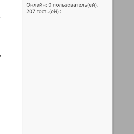
Онлайн: 0 пользователь(ей),
207 гость(ей) :
к
о
и