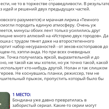
сти, не то в торжестве справедливости. В результат
з идей и решений двух предыдущих частей.
овского разумеется) и мрачная лирика «Темного
е смогли породить единую атмосферу. Очень уж
еется, минусы обоих лент только усилились друг
злишне много аллюзий на «Историю двух городов». Да
шка с трудом тянет даже на второстепенного
ртит набор несуразностей - от зеков-костоправов до
бщем-то, хэппи-энда. Но при всех очевидных
том. Точка получилась яркой, выразительной и до
о, не такой как мы хотели, но уж точно такой, какой
 использует кто-нибудь другой. Нолан и так слишком
героев. Не коснувшись планки, режиссер, тем не
ушительный прыжок, пропустить который было бы
1 МЕСТО:
Бондиана уже давно превратилась в
забористый сериал. Какие-то серии могут