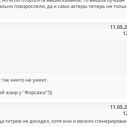
ально повзрослели, да и сами актеры теперь не толь
11.05.
1
с так никто не умеет.
ой жанр у "Форсажа"?))
11.05.
1
ца титров не досидел, хотя они и весело сгенерирова