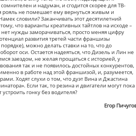
 сомнителен и надуман, и сгодится скорее для ТВ-
оя рояль не помешает ему вернуться живым и
 Намек словили? Заканчивать этот десятилетний
тому, что варианты креативных тайтлов на исходе –
 нет нужды заморачиваться, просто меняя цифру
потенциал развития третей части франшизы
орядке), можно делать ставки на то, что до
орот оси. Остается надеяться, что Дизель и Лин не
мся заездом, не желая прощаться с историей, у
твования так и не появилось достойных конкурентов,
именно в работе над этой франшизой, и, разумеется,
ами. Ходят слухи о том, что дуэт Вина и Джастина
натора». Если так, то резина и двигатели могут пока
 устроить гонку без водителя?
Егор Пичуго