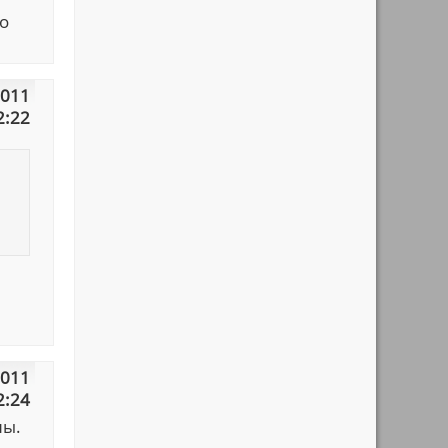
ко
2011
2:22
2011
2:24
ны.