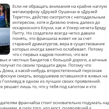
Если не обращать внимания на крайне наглую
метаморфозу «Друзей Оушена» в «Друзей
Торетто», действо смотрится с неподдельным
интересом, хотя и Дизелю очень далеко до
оскарносного Клуни, как и Уокер нечета Брэду
Питту. Но создатели всегда четко давали
понять, что франшиза живет не за счет
стараний драматургов, вера в существование
которых иногда заметно ослабевает. Потому
что с первых кадров понятно, что все
вых и честных бандитов с большой дороги, а алчные
получат по своим тридцати двум. Потому что
ь Дома, а какой-нибудь второстепенный персонаж
афосную смерть, воодушевив оставшихся в живых на
о Голливуд в одном из лучших своих проявлений.
се решает лишь то, что у тебя под капотом и кто
здателям франчайза стоит основательно подумать на
ением, в силу того, что мост, подводящий к