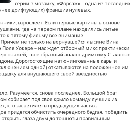
серии в мозаику, «Форсаж» – одна из последни
чнее дрифтующих) франшиз нулевых.
онники, взрослеет. Если первые картины в основе
ушками, где на первом плане находились литые
, то к пятому фильму все внимание
 Причем не только на вернувшейся лысине Вина
 Поле Уокере – нас ждет отборный микс практически
персонажей, своеобразный аналог дримтиму Сталлон
дона. Дорогостоящие натюнингованные кары и
сключением одной) откатываются на положенное им
лощадку для внушающего своей звездностью
о. Разумеется, снова последнее. Большой брат
ом собирает под свое крыло команду лучших из
ех, кто засветился в предыдущих частях.
ов придется обчистить очередного бэдгая, победить
открыть глаза двум до тошноты правильным