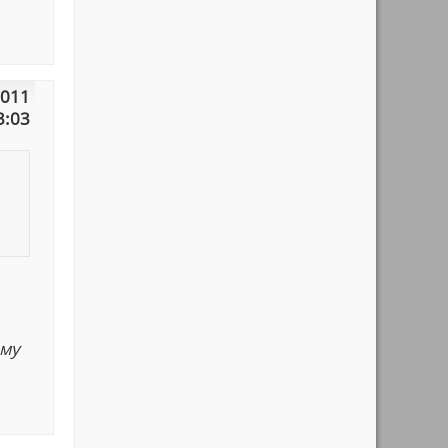
2011
3:03
ему