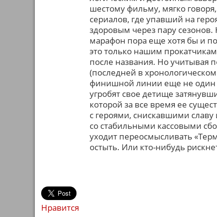
шестому фильму, мягко говоря,
сериалов, где упавший на гер
здоровым через пару сезонов.
марафон пора еще хотя бы и по
это только нашим прокатчикам
после названия. Но учитывая 
(последней в хронологическом п
финишной линии еще не один об
угробят свое детище затянувши
которой за все время ее сущес
с героями, снискавшими славу 
со стабильными кассовыми сбор
уходит переосмысливать «Терми
остыть. Или кто-нибудь рискнет
Нравится