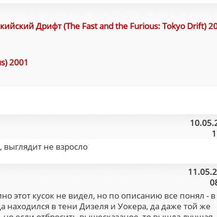
йский Дрифт (The Fast and the Furious: Tokyo Drift) 2
s) 2001
10.05.
1
, выглядит не взросло
11.05.
0
но этот кусок не видел, но по описанию все понял - в
а находился в тени Дизеля и Уокера, да даже той же
, но если отбросить вышесказаное, то вышла лучшая