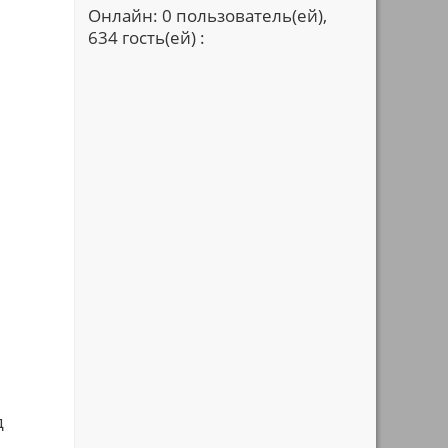
Онлайн: 0 пользователь(ей),
634 гость(ей) :
д