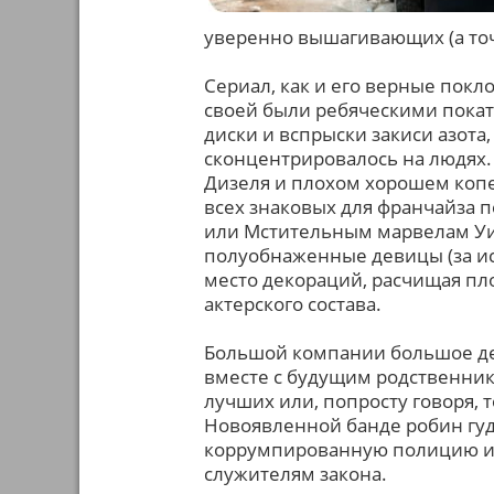
уверенно вышагивающих (а то
Сериал, как и его верные покл
своей были ребяческими покат
диски и вспрыски закиси азота
сконцентрировалось на людях.
Дизеля и плохом хорошем копе
всех знаковых для франчайза 
или Мстительным марвелам Уи
полуобнаженные девицы (за и
место декораций, расчищая п
актерского состава.
Большой компании большое дел
вместе с будущим родственник
лучших или, попросту говоря, т
Новоявленной банде робин гуд
коррумпированную полицию и 
служителям закона.