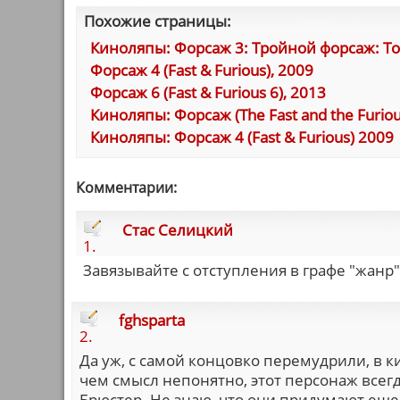
Похожие страницы:
Киноляпы: Форсаж 3: Тройной форсаж: Токи
Форсаж 4 (Fast & Furious), 2009
Форсаж 6 (Fast & Furious 6), 2013
Киноляпы: Форсаж (The Fast and the Furiou
Киноляпы: Форсаж 4 (Fast & Furious) 2009
Комментарии:
Стас Селицкий
1.
Завязывайте с отступления в графе "жанр"
fghsparta
2.
Да уж, с самой концовко перемудрили, в ки
чем смысл непонятно, этот персонаж всегд
Брюстер. Не знаю, что они придумают еще