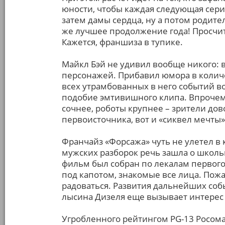
юности, чтобы каждая следующая серия
затем дамы сердца, ну а потом родител
же лучшее продолжение года! Просчи
Кажется, франшиза в тупике.
Майкл Бэй не удивил вообще никого:
персонажей. Прибавил юмора в количес
всех утрамбованных в него событий в
подобие эмтивишного клипа. Впрочем
сочнее, роботы крупнее – зрители дов
первоисточника, вот и «сиквел мечты»
Франчайз «Форсажа» чуть не улетел в 
мужских разборок речь зашла о школь
фильм был собран по лекалам первог
под капотом, знакомые все лица. Пожа
радоваться. Развития дальнейших соб
лысина Дизеля еще вызывает интерес 
Угробленного рейтингом PG-13 Росома