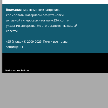
Внимание!
Мы не можем запретить
копировать материалы без установки
активной гиперссылки на www.25-k.com и
указания авторства. Но это останется на вашей
совести!
«25-й кадр» © 2009-2025. Почти все права
защищены
Работает на Seditio