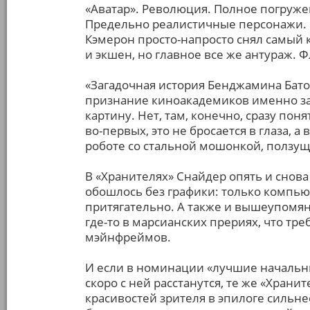
«Аватар». Революция. Полное погруже
Предельно реалистичные персонажи. П
Кэмерон просто-напросто снял самый 
и экшен, но главное все же антураж. 
«Загадочная история Бенджамина Батон
признание киноакадемиков именно за
картину. Нет, там, конечно, сразу поня
во-первых, это не бросается в глаза, а
роботе со стальной мошонкой, ползущ
В «Хранителях» Снайдер опять и снова 
обошлось без графики: только компью
притягательно. А также и вышеупомян
где-то в марсианских прериях, что тре
мэйнфреймов.
И если в номинации «лучшие начальны
скоро с ней расстанутся, те же «Храни
красивостей зрителя в эпилоге сильне