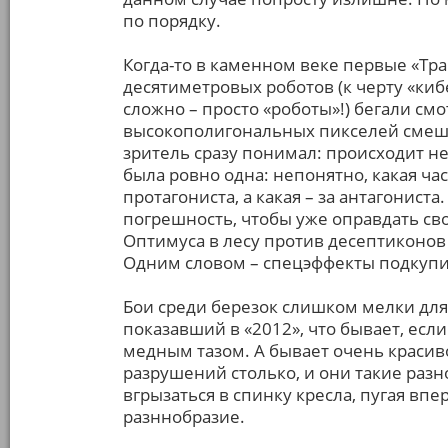
по порядку.
Когда-то в каменном веке первые «Тр
десятиметровых роботов (к черту «ки
сложно – просто «роботы»!) бегали смо
высокополигональных пикселей смешив
зритель сразу понимал: происходит не
была ровно одна: непонятно, какая ч
протагониста, а какая – за антагониста
погрешность, чтобы уже оправдать св
Оптимуса в лесу против десептиконов 
Одним словом – спецэффекты подкупи
Бои среди березок слишком мелки для
показавший в «2012», что бывает, ес
медным тазом. А бывает очень красиво
разрушений столько, и они такие раз
вгрызаться в спинку кресла, пугая вп
разннобразие.