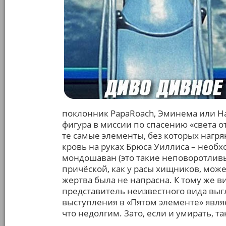
поклонник PapaRoach, Эминема или Н
фигура в миссии по спасению «света от 
те самые элементы, без которых нагр
кровь на руках Брюса Уиллиса – необх
мондошаван (это такие неповоротлив
причёской, как у расы хищников, може
жертва была не напрасна. К тому же 
представитель неизвестного вида выгл
выступления в «Пятом элементе» явл
что недолгим. Зато, если и умирать, та