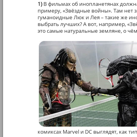
1)
В фильмах об инопланетянах должна
примеру, «Звёздные войны». Там нет з
гуманоидные Люк и Лея – такие же ино
выбрать лучших? А вот, например, «Зв
это самые натуральные земляне, о чё
комиксах Marvel и DC выглядят, как ти