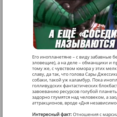
Его инопланетяне – с виду забавные 
зловещие), а на деле – обманщики и п
тому же, с чувством юмора у этих мел
славу, да так, что голова Сары Джесси
собаки, такой уж каламбур. Пока ино
голливудских фантастических блокбас
завоеванию ресурсов голубой планеты
задорно глумятся над человеком, а з
аттракционов, вроде «Дня независимо
Интересный факт:
Отношения с марсиа