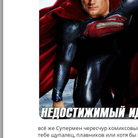
всё же Супермен чересчур комиксовы
тебе щупалец, плавников или хотя бы