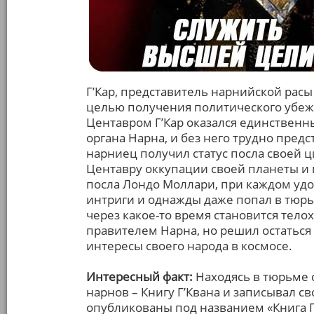
Г’Кар, представитель нарнийской расы 
целью получения политического убеж
Центавром Г’Кар оказался единственны
органа Нарна, и без него трудно предс
нарниец получил статус посла своей ц
Центавру оккупации своей планеты и
посла Лондо Моллари, при каждом удоб
интриги и однажды даже попал в тюрь
через какое-то время становится тело
правителем Нарна, но решил остаться 
интересы своего народа в космосе.
Интересный факт:
Находясь в тюрьме 
нарнов – Книгу Г’Квана и записывал с
опубликованы под названием «Книга Г