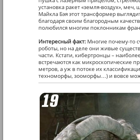
пушка с лазерным прицелом, стреляю
установка ракет «земля-воздух», меч, 
Майкла Бэя этот трансформер выгляди
благодаря своим благородным качества
полюбился многим поклонникам фра
Интересный факт:
Многие почему-то сч
роботы, но на деле они живые сущест
части. Кстати, кибертронцы – наиболе
встречаются как микроскопические пре
метров, а уж в потоке их классификац
техноморфы, зооморфы…) и вовсе мож