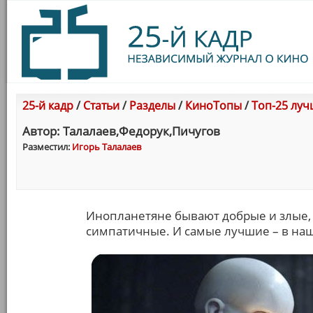
25-й кадр
/
Статьи
/
Разделы
/
КиноТопы
/
Топ-25 луч
Автор: Талалаев,Федорук,Пичугов
Разместил:
Игорь Талалаев
Инопланетяне бывают добрые и злые,
симпатичные. И самые лучшие – в на