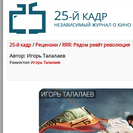
25-й кадр
/
Рецензии
/
RRR: Рядом ревёт революция
Автор: Игорь Талалаев
Разместил:
Игорь Талалаев