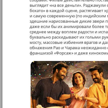
выглядит «на все деньги». Раджамули 
бохато» в каждой сцене, растягивает 
и самую современную (по индийским 
здешние нарисованные дикие звери п
даже если бы их анимировали более т
среднее между воплем радости и испа
буквально раскидывают их голыми рук
мосту, массовые избиения врагов и д
обнажения Рао и Чарама неожиданно 
франшизой «Форсаж» и даже кинокоми