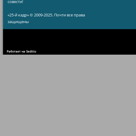
совести!
«25-й кадр» © 2009-2025. Почти все права
защищены
Работает на Seditio