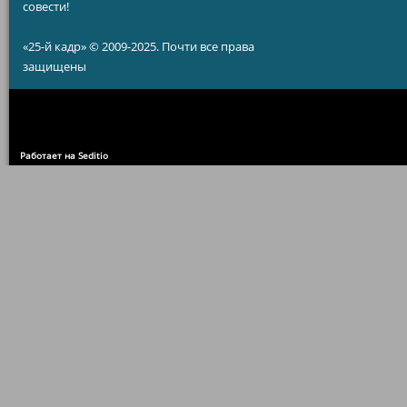
совести!
«25-й кадр» © 2009-2025. Почти все права
защищены
Работает на Seditio