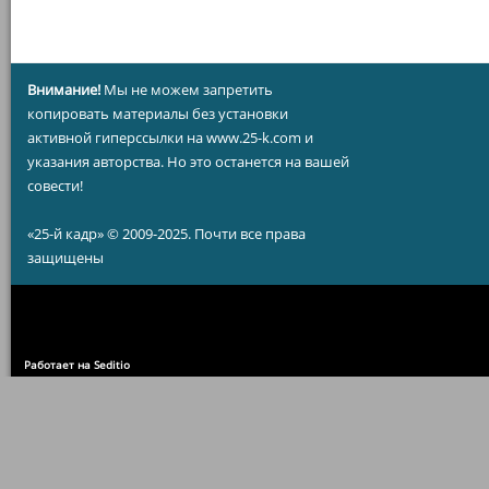
Внимание!
Мы не можем запретить
копировать материалы без установки
активной гиперссылки на www.25-k.com и
указания авторства. Но это останется на вашей
совести!
«25-й кадр» © 2009-2025. Почти все права
защищены
Работает на Seditio