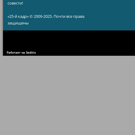
совести!
«25-й кадр» © 2009-2025. Почти все права
защищены
Работает на Seditio