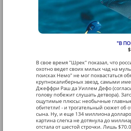
"В П
$
В свое время "Шрек" показал, что росс
охотно ведет своих милых чад на мул
поисках Немо" не мог похвастаться о
крупнокалиберных звезд, самыми имен
Джеффри Раш да Уиллем Дефо (согласит
голову побежит слушать детвора). Зат
ощутимые плюсы: необычные главные 
обитетли! - и трогательный сюжет об о
сына. Ну, и еще 134 миллиона доллар
картина слегка не дотянула до миллиа
отстала от шестой строчки. Лишь $70