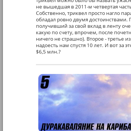
триквел можно было бы назвать ужас
не вышедшая в 2011-м четвертая част
Собственно, триквел просто нагло па
обладал ровно двумя достоинствами. П
получивший за свой вклад в ленту оч
какую по счету, впрочем, после почет
ничего не страшно). Второе - третье и
надоесть нам спустя 10 лет. И вот за
$6,5 млн.?