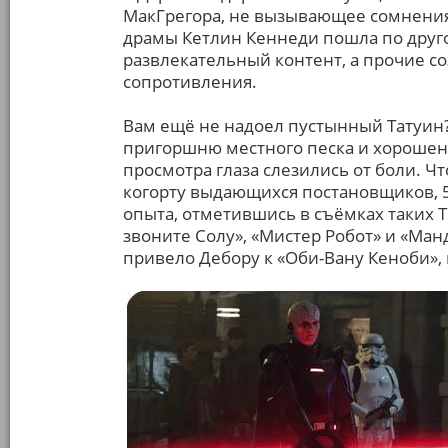
МакГрегора, не вызывающее сомнени
драмы Кетлин Кеннеди пошла по друг
развлекательный контент, а прочие с
сопротивления.
Вам ещё не надоел пустынный Татуин?
пригоршню местного песка и хорошень
просмотра глаза слезились от боли. Чт
когорту выдающихся постановщиков, 5
опыта, отметившись в съёмках таких Т
звоните Солу», «Мистер Робот» и «Ман
привело Дебору к «Оби-Вану Кеноби», 