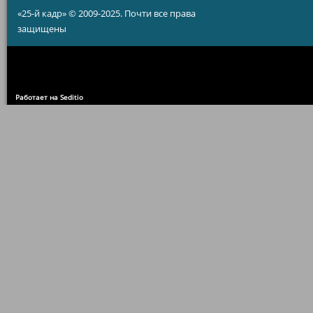
«25-й кадр» © 2009-2025. Почти все права
защищены
Работает на Seditio