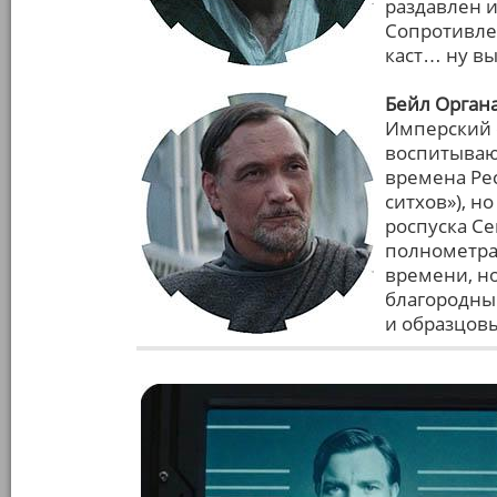
раздавлен 
Сопротивлен
каст… ну вы
Бейл Орган
Имперский с
воспитываю
времена Рес
ситхов»), н
роспуска Се
полнометра
времени, но
благородны
и образцовы