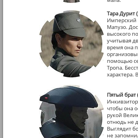
Тара Дурит 
Имперский 
Мапузо. Дос
высокого п
учитывая дв
время она 
организовы
помощью се
Тропа. Бес
характера. В
Пятый брат 
Инкивзитор
чтобы она о
рукой Велик
отнюдь не д
Выглядит бо
не запомни