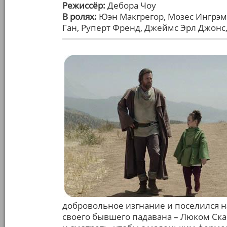
Режиссёр:
Дебора Чоу
В ролях:
Юэн Макгрегор, Мозес Ингрэм,
Ган, Руперт Френд, Джеймс Эрл Джонс
добровольное изгнание и поселился н
своего бывшего падавана – Люком Скай