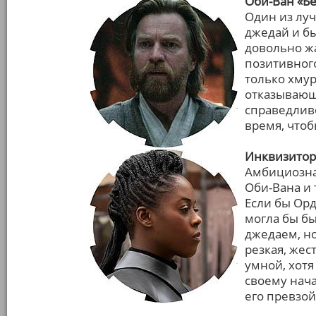
Оби-Ван «Б
Один из лу
джедай и б
довольно ж
позитивного
только хмур
отказывающи
справедливо
время, что
Инквизитор 
Амбициозна
Оби-Вана и 
Если бы Орд
могла бы б
джедаем, но
резкая, жес
умной, хотя
своему нача
его превзой