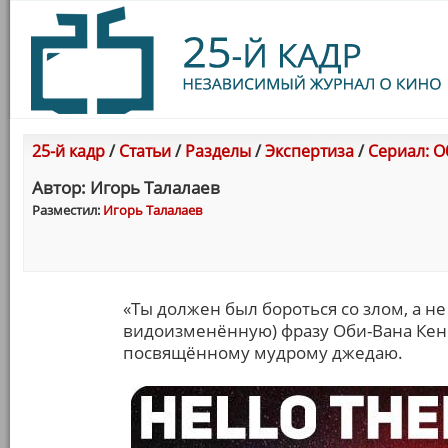
25-й кадр
/
Статьи
/
Разделы
/
Экспертиза
/
Сериал: О
Автор: Игорь Талалаев
Разместил:
Игорь Талалаев
«Ты должен был бороться со злом, а не
видоизменённую) фразу Оби-Вана Кено
посвящённому мудрому джедаю.