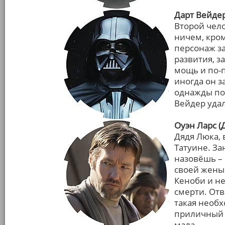
Дарт Вейдер
Второй чело
ничем, кром
персонаж за
развития, 
мощь и по-
иногда он з
однажды пор
Вейдер удал
Оуэн Ларс (
Дядя Люка,
Татуине. З
назовёшь – 
своей жены 
Кеноби и не
смерти. От
такая необх
приличный а
мала.