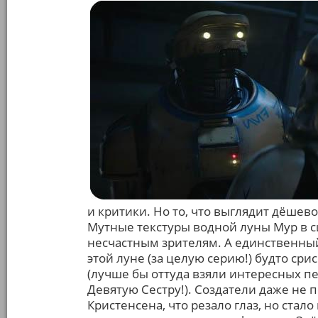
и критики. Но то, что выглядит дёшево
Мутные текстуры водной луны Мур в с
несчастным зрителям. А единственн
этой луне (за целую серию!) будто срисо
(лучше бы оттуда взяли интересных п
Девятую Сестру!). Создатели даже не
Кристенсена, что резало глаз, но ста