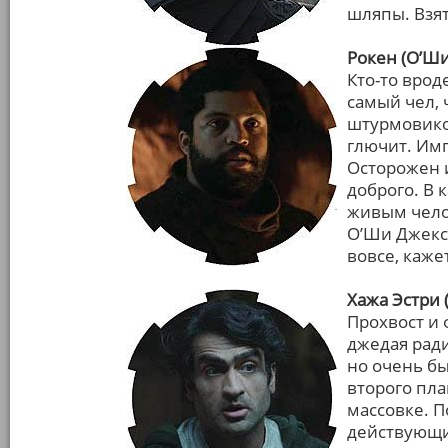
шляпы. Взят
Рокен (О’Ши
Кто-то врод
самый чел, 
штурмовиков
глючит. Имп
Осторожен и
доброго. В
живым чело
О’Ши Джексо
вовсе, кажет
Хажа Эстри
Прохвост и
джедая ради
но очень бы
второго пла
массовке. 
действующи