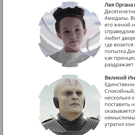
Лея Органа 
Десятилетн
Амидалы. В
его женой н
справедливо
любит дворе
где возится
попытка Ди
как принцес
раздражает 
Великий Ин
Единственны
Спокойный,
несколько 
поставить 
оказывается
немыслимым 
утратил кон