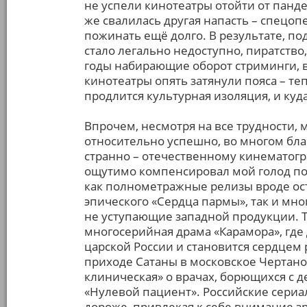
не успели кинотеатры отойти от панде
же свалилась другая напасть – спецоп
пожинать ещё долго. В результате, 
стало легально недоступно, пиратство
годы набирающие оборот стриминги, в
кинотеатры опять затянули пояса – теп
продлится культурная изоляция, и куда
Впрочем, несмотря на все трудности,
относительно успешно, во многом бла
странно – отечественному кинематогра
ощутимо компенсировал мой голод по 
как полнометражные релизы вроде ос
эпического «Сердца пармы», так и мн
не уступающие западной продукции. 
многосерийная драма «Карамора», где
царской России и становится сердцем
приходе Сатаны в московское Чертано
клиническая» о врачах, борющихся с
«Нулевой пациент». Российские сериал
дороже, привлекая к себе внимание зр