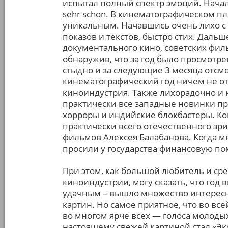
испытал полный спектр эмоций. Начал 
sehr schon. В кинематографическом пл
уникальным. Начавшись очень лихо с 
показов и текстов, быстро стих. Даль
документального кино, советских филь
обнаружив, что за год было просмотре
стыдно и за следующие 3 месяца отсмо
кинематографический год ничем не отл
киноиндустрия. Также лихорадочно и 
практически все западные новинки п
хорроры и индийские блокбастеры. Ко
практически всего отечественного зри
фильмов Алексея Балабанова. Когда м
просили у государства финансовую п
При этом, как большой любитель и ср
киноиндустрии, могу сказать, что год
удачным – вышло множество интересны
картин. Но самое приятное, что во вс
во многом ярче всех — голоса молоды
настоящему свежей картиной стал «Эк