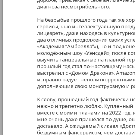
диагноза несмотрибельного.
На безрыбье прошлого года так же хо
сервисы, чью интеллектуальную проду
лицезреть, даже находясь в культурной
два отличных продолжения своих успе
«Академия “Амбрелла”»), но и под конец
молодёжным шоу «Уэнсдей», после ко
выучить танцевальные па главной гер
прошлый год стал по-настоящему на
выстрелил с «Домом Дракона», Amazon
исправно радует неполиткорректными 
дополняющие свою монструозную и р
К слову, прошедший год фактически н
нежно и трепетно люблю. Купленный н
вместе с моими планами на 2022 год, и
мне очень даже пришёлся по душе, о
доставало. А ожидаемый сиквел «Докт
бездумным фансервисом, чем доставил