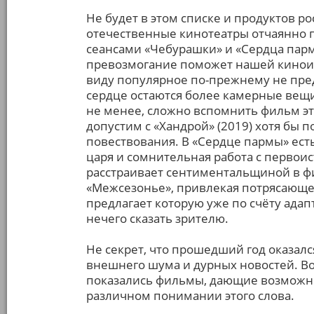
Не будет в этом списке и продуктов р
отечественные кинотеатры отчаянно п
сеансами «Чебурашки» и «Сердца пар
превозмогание поможет нашей киноинд
виду популярное по-прежнему не предс
сердце остаются более камерные вещи
не менее, сложно вспомнить фильм это
допустим с «Хандрой» (2019) хотя бы 
повествования. В «Сердце пармы» ест
царя и сомнительная работа с первои
расстраивает сентиментальщиной в фи
«Межсезонье», привлекая потрясающей
предлагает которую уже по счёту ада
нечего сказать зрителю.
Не секрет, что прошедший год оказался
внешнего шума и дурных новостей. 
показались фильмы, дающие возможнос
различном понимании этого слова.