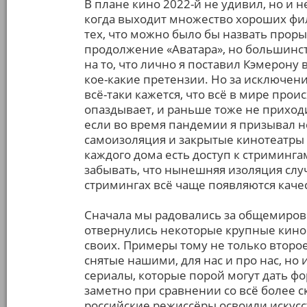
В плане кино 2022-й не удивил, но и н
когда выходит множество хороших фил
тех, что можно было бы назвать проры
продолжение «Аватара», но большинств
на то, что лично я поставил Кэмерону
кое-какие претензии. Но за исключен
всё-таки кажется, что всё в мире прои
опаздывает, и раньше тоже не приходит
если во время пандемии я призывал не
самоизоляция и закрытые кинотеатры 
каждого дома есть доступ к стримингам
забывать, что нынешняя изоляция случ
стримингах всё чаще появляются кач
Сначала мы радовались за общемировые
отвернулись некоторые крупные кино
своих. Примеры тому не только второ
снятые нашими, для нас и про нас, но 
сериалы, которые порой могут дать фо
заметно при сравнении со всё более 
российские режиссёры освоили искусс