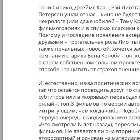
Тони Сирико, Джеймс Каан, Рэй Лиотта
Петерсен ушли от нас – кино не будет 
некрологе (или даже юбилей – Тому Кру
фильмографиях и в списках классики к
Поэтому и последние появления актё
друзьями – трогательная роль Лиотты в
также печальных новостей, хочется за
компании старика Бена Кеноби – он, 
в своём собственном сольном проекте,
способен защитить от страхов внешне
И, естественно, из-за политических в
так что остаётся проводить досуг по с
субтитров или в «корявых» переводах 
онлайн, топ-3 фильмов по версии авто
интригующим, чем когда-либо. Подобно
первую очередь скандирования о воз
«Что смотрели N лет назад»), переос
фильмов. Не является ли она вторично
второсортный и основан на материал