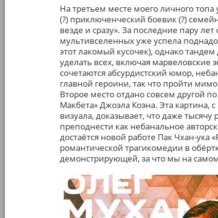
На третьем месте моего личного топа
(?) приключенческий боевик (?) семей
везде и сразу». За последние пару ле
мультивселенных уже успела поднадое
этот лакомый кусочек), однако тандем
уделать всех, включая марвеловские 
сочетаются абсурдистский юмор, неба
главной героини, так что пройти мим
Второе место отдано совсем другой по
Макбета» Джоэла Коэна. Эта картина,
визуала, доказывает, что даже тысяч
преподнести как небанальное авторск
достаётся новой работе Пак Чхан-ука 
романтической трагикомедии в обёртк
демонстрирующей, за что мы на самом