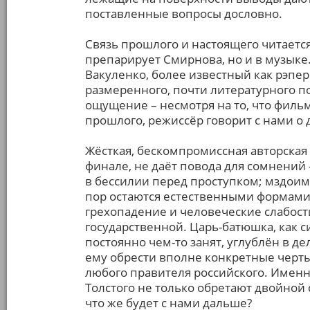
поставленные вопросы дословно.
Связь прошлого и настоящего читается
препарирует Смирнова, но и в музыке
Вакуленко, более известный как рэпе
размеренного, почти литературного п
ощущение – несмотря на то, что фильм
прошлого, режиссёр говорит с нами о
Жёсткая, бескомпромиссная авторска
финале, не даёт повода для сомнений
в бессилии перед проступком; мздоим
пор остаются естественными формами
грехопадение и человеческие слабос
государственной. Царь-батюшка, как си
постоянно чем-то занят, углублён в д
ему обрести вполне конкретные черты
любого правителя российского. Имен
Толстого не только обретают двойной
что же будет с нами дальше?