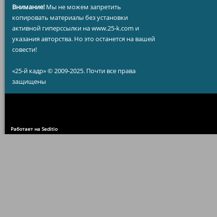
Внимание!
Мы не можем запретить
копировать материалы без установки
активной гиперссылки на www.25-k.com и
указания авторства. Но это останется на вашей
совести!
«25-й кадр» © 2009-2025. Почти все права
защищены
Работает на Seditio