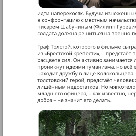
идти наперекосяк. Будучи изнеженны
в конфронтацию с местным начальств
писарем Шабуниным (Филипп Гуревич)
солдата должна решиться на военно-п
Граф Толстой, которого в фильме сыгр
из «Брестской крепости», – предстаё
расцвете сил. Он активно занимается 
проникнут идеями гуманизма, но всё е
находит дружбу в лице Колокольцева. 
толстовский герой, предстаёт челове
лишённым недостатков. Но мягкотелос
младшего офицера, – как известно, не
добра – не значит его делать.