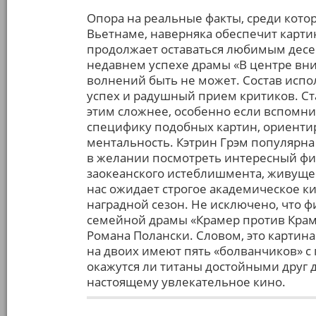
Опора на реальные факты, среди кот
Вьетнаме, наверняка обеспечит картин
продолжает оставаться любимым десе
недавнем успехе драмы «В центре вни
волнений быть не может. Состав испо
успех и радушный прием критиков. Ст
этим сложнее, особенно если вспомн
специфику подобных картин, ориент
ментальность. Кэтрин Грэм популярна 
в желании посмотреть интересный фил
заокеанского истеблишмента, живущег
нас ожидает строгое академическое к
наградной сезон. Не исключено, что 
семейной драмы «Крамер против Краме
Романа Полански. Словом, это картина
на двоих имеют пять «болванчиков» с
окажутся ли титаны достойными друг д
настоящему увлекательное кино.