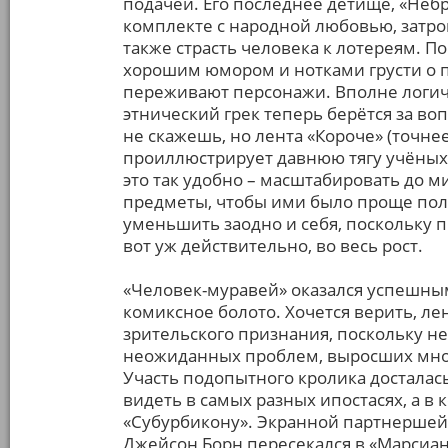
подачей. Его последнее детище, «Неб
комплекте с народной любовью, затро
также страсть человека к лотереям. П
хорошим юмором и нотками грусти о п
переживают персонажи. Вполне логич
этнический грек теперь берётся за во
не скажешь, но лента «Короче» (точне
проиллюстрирует давнюю тягу учёных 
это так удобно – масштабировать до 
предметы, чтобы ими было проще поль
уменьшить заодно и себя, поскольку 
вот уж действительно, во весь рост.
«Человек-муравей» оказался успешным
комиксное болото. Хочется верить, ле
зрительского признания, поскольку не
неожиданных проблем, выросших мно
Участь подопытного кролика досталас
видеть в самых разных ипостасях, а в
«Субурбикону». Экранной партнершей 
Джейсон Борн пересекался в «Марсиани