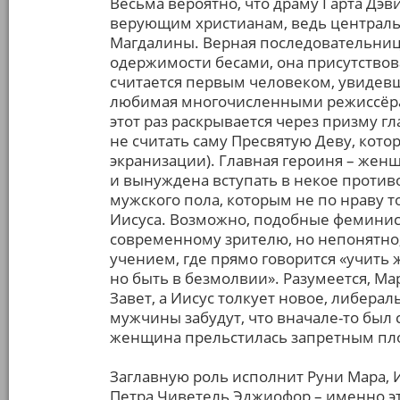
Весьма вероятно, что драму Гарта Дэв
верующим христианам, ведь централь
Магдалины. Верная последовательница
одержимости бесами, она присутствова
считается первым человеком, увидевш
любимая многочисленными режиссёра
этот раз раскрывается через призму г
не считать саму Пресвятую Деву, котор
экранизации). Главная героиня – женщи
и вынуждена вступать в некое против
мужского пола, которым не по нраву т
Иисуса. Возможно, подобные феминис
современному зрителю, но непонятно,
учением, где прямо говорится «учить 
но быть в безмолвии». Разумеется, Мар
Завет, а Иисус толкует новое, либерал
мужчины забудут, что вначале-то был с
женщина прельстилась запретным пл
Заглавную роль исполнит Руни Мара, И
Петра Чиветель Эджиофор – именно эт