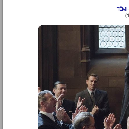
ТЁМН
(