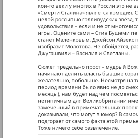
кои-то веки у многих в России это не
«Смерти Сталина» является комедия. С
целой россыпью голливудских звёзд, 
удовольствие – если и не от многочисл
игры. Оцените сами – Стив Бушеми п
станет Маленковым, Джейсон Айзекс 
изобразит Молотова. Не обойдётся, раз
Джугашвили – Василия и Светланы.
Сюжет предельно прост – мудрый Вожд
начинают делить власть бывшие сорат
желательно, побольше. Несмотря на т
период времени было явно не до смех
месяцы), нам будет над чем посмеятьс
нетипичным для Великобритании име
замеченный в примечательных проектах
доказывали, что могут в юмор? В самом
подгорает от самого факта этой премь
Тоже ничего себе развлечение.