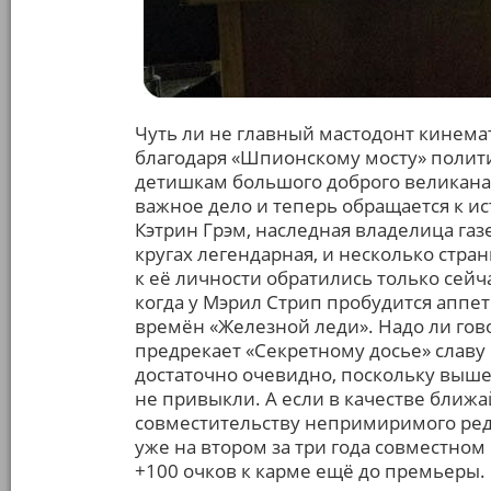
Чуть ли не главный мастодонт кинем
благодаря «Шпионскому мосту» полит
детишкам большого доброго великана
важное дело и теперь обращается к 
Кэтрин Грэм, наследная владелица газе
кругах легендарная, и несколько стра
к её личности обратились только сейч
когда у Мэрил Стрип пробудится аппет
времён «Железной леди». Надо ли гов
предрекает «Секретному досье» славу н
достаточно очевидно, поскольку выше
не привыкли. А если в качестве ближ
совместительству непримиримого реда
уже на втором за три года совместном
+100 очков к карме ещё до премьеры.