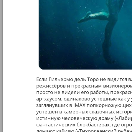
Если Гильермо дель Торо не видится
режиссёров и прекрасным визионером,
просто не видели его работы, прекр
артхаусом, одинаково успешные как у
заглянувших в IMAX попкорножующих
успешен в камерных сказочных истор
истинную человеческую драму («Лаби
фантастических блокбастерах, где ог
ломают кайдзю («Тихоокеанский рубеж»