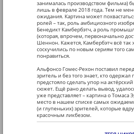
занималась производством фильма) был 
лишь в феврале 2018 года. Тем не мен
ожидания. Картина может похвастать
ролей – так, роль амбициозного изобр
Бенедикт Камбербэтч, а роль промыш
(которая, впрочем, первоначально до
Шеннон. Кажется, Камбербэтч всё так 
соскучились по новым сериям того са
понравиться.
Альфонсо Гомес-Рехон поставил перед
зритель и без того знает, кто одержал 
предстояло сделать упор на актёрски
сюжет. Ещё рано делать вывод, удалос
уже представляет – картина о Томаса 
место в нашем списке самых ожидаемы
(и глупеньких) зрителей, которые вдру
красочным ликбезом.