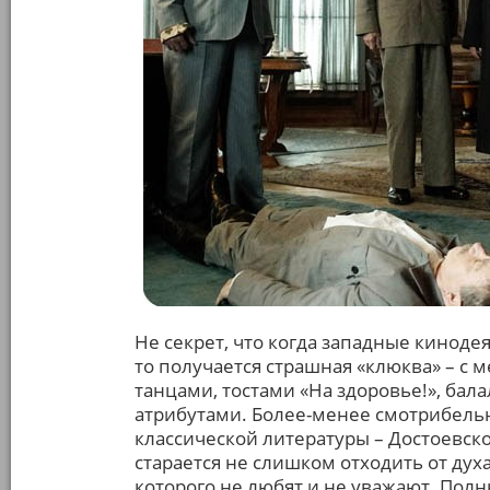
Не секрет, что когда западные кинодея
то получается страшная «клюква» – с
танцами, тостами «На здоровье!», ба
атрибутами. Более-менее смотрибель
классической литературы – Достоевско
старается не слишком отходить от духа
которого не любят и не уважают. Полн