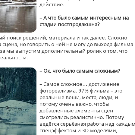
действие.
– А что было самым интересным на
стадии постпродакшна?
ый поиск решений, материала и так далее. Сложно
а сцена, но говорить о ней не могу до выхода фильма
иза мы выпустим дополнительный ролик о том, что
реальности.
– Ок, что было самым сложным?
– Самое сложное… достижение
фотореализма. 97% фильма – это
реальные вещи, места, люди, и
потому очень важно, чтобы
добавленные элементы сцен
смотрелись реалистично. Потому
ведётся серьёзная работа над кажды
спецэффектом и 3D-моделями,