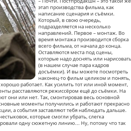
– Почти. Постпродакшн – это такой же
этап производства фильма, как
написание сценария и съёмки.
Который, в свою очередь,
подразделяется на несколько
направлений. Первое – монтаж. Во
время монтажа производится сборка
всего фильма, от начала до конца.
Оставляются места под сцены,
которые надо доснять или нарисоват
(в нашем случае пара кадров
досъёмки). И вы можете посмотреть
наконец-то фильм целиком и понять,
 хорошо работает. Как усилить тот или иной момент,
енты расставляются режиссёром ещё до съёмки. На
ют они или нет. Так, смонтировав весь основной
основные моменты получились и работают прекрасно
ции, а события заставляют тебя наблюдать дальше.
естыковок, которые смогли убрать, слегка
ровали одну сюжетную линию… Ну, потому что так