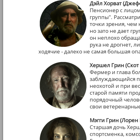
Дэйл Хорват (Дже
Пенсионер с лицом
группы". Рассматр
точки зрения, чем
но зато не дает гр
он неплохо обраща
рука не дрогнет, л
ходячие - далеко не самая большая оп
Хершел Грин (Скот
Фермер и глава бо
заблуждающийся по
неохотой и при вес
старой памяти про
порядочный челов
свои ветеренарные
Мэгги Грин (Лорен 
Старшая дочь Херше
спортсменка, комс