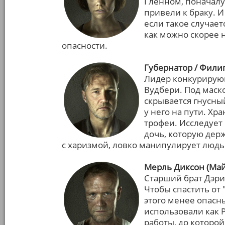
Гленном, поначалу
привели к браку. И
если такое случает
как можно скорее 
опасности.
Губернатор / Фили
Лидер конкурирую
Вудбери. Под маск
скрывается гнусный
у него на пути. Хр
трофеи. Исследует
дочь, которую дер
с харизмой, ловко манипулирует люд
Мерль Диксон (Май
Старший брат Дэри
Чтобы спастить от "
этого менее опасны
использовали как Р
работы, до которой