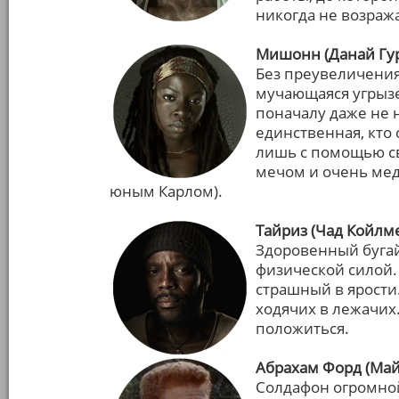
никогда не возраж
Мишонн (Данай Гу
Без преувеличения
мучающаяся угрызе
поначалу даже не 
единственная, кто
лишь с помощью св
мечом и очень мед
юным Карлом).
Тайриз (Чад Койлм
Здоровенный буга
физической силой.
страшный в ярости
ходячих в лежачих
положиться.
Абрахам Форд (Май
Солдафон огромно