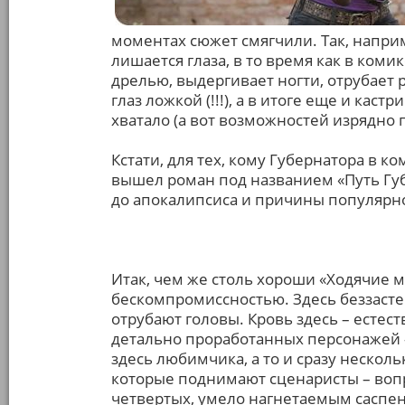
моментах сюжет смягчили. Так, напри
лишается глаза, в то время как в комик
дрелью, выдергивает ногти, отрубает 
глаз ложкой (!!!), а в итоге еще и каст
хватало (а вот возможностей изрядно 
Кстати, для тех, кому Губернатора в ко
вышел роман под названием «Путь Губ
до апокалипсиса и причины популярно
Итак, чем же столь хороши «Ходячие 
бескомпромиссностью. Здесь беззасте
отрубают головы. Кровь здесь – естес
детально проработанных персонажей –
здесь любимчика, а то и сразу нескол
которые поднимают сценаристы – вопр
четвертых, умело нагнетаемым саспен