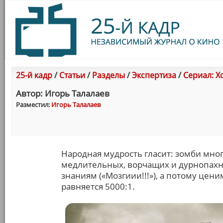
25-й кадр
/
Статьи
/
Разделы
/
Экспертиза
/
Сериал: Х
Автор: Игорь Талалаев
Разместил:
Игорь Талалаев
Народная мудрость гласит: зомби мно
медлительных, ворчащих и дурнопахн
знаниям («Мозгиии!!!»), а потому цен
равняется 5000:1.