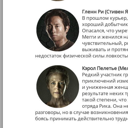
Гленн Ри (Стивен Я
В прошлом курьер, 
хороший добытчик,
Опасался, что умре
Мегги и женился н
чувствительный, р
выживать и протян
недостаток физической силы ловкость
Кэрол Пелетье (Ме
Редкий участник г
приключений измен
и униженная женщи
результате неких т
такой степени, чт
отряда Рика. Она 
разговоры, но в случае возникновения
боясь принимать действительно труд