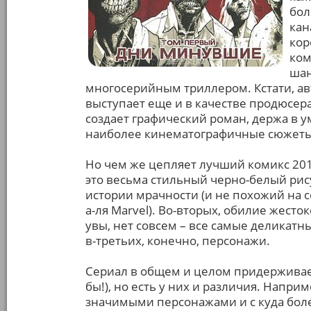
бол
кан
кор
ком
шан
многосерийным триллером. Кстати, ав
выступает еще и в качестве продюсера 
создает графический роман, держа в
наиболее кинематографичные сюжеты
Но чем же цепляет лучший комикс 201
это весьма стильный черно-белый рис
истории мрачности (и не похожий на
а-ля Marvel). Во-вторых, обилие жесто
увы, нет совсем – все самые деликатны
в-третьих, конечно, персонажи.
Сериал в общем и целом придерживае
бы!), но есть у них и различия. Напри
значимыми персонажами и с куда бол