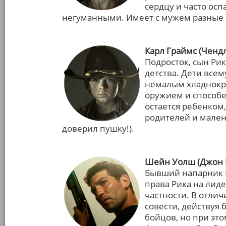
сердцу и часто осп
негуманными. Имеет с мужем разные 
Карл Граймс (Чендл
Подросток, сын Ри
детства. Дети всем
немалым хладнокр
оружием и способе
остается ребенком,
родителей и мален
доверил пушку!).
Шейн Уолш (Джон 
Бывший напарник 
права Рика на лиде
частности. В отли
совести, действуя
бойцов, но при эт