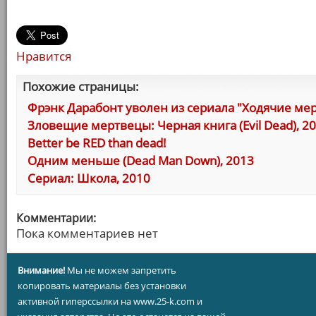
Нравится
Похожие страницы:
Фрэнк Дарабонт уволен из сериала "Ходячие ме
Зловещие мертвецы: Черная книга (Evil Dead), 2
Better be RED than dead!
Одним меньше (Dead Man Down), 2013
Сериал: Школа, 2010
Комментарии:
Пока комментариев нет
Внимание!
Мы не можем запретить
копировать материалы без установки
активной гиперссылки на www.25-k.com и