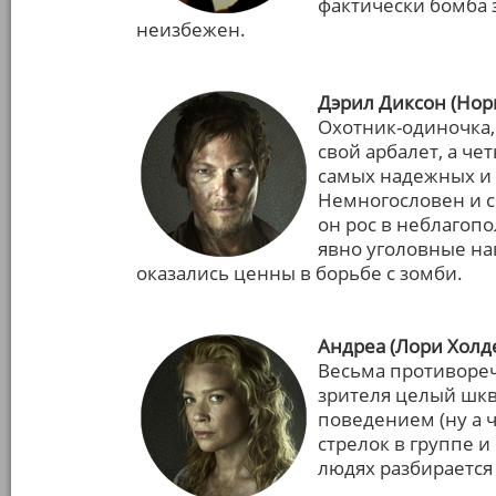
фактически бомба 
неизбежен.
Дэрил Диксон (Нор
Охотник-одиночка
свой арбалет, а ч
самых надежных и 
Немногословен и с
он рос в неблагоп
явно уголовные на
оказались ценны в борьбе с зомби.
Андреа (Лори Холд
Весьма противоре
зрителя целый шкв
поведением (ну а 
стрелок в группе и
людях разбирается