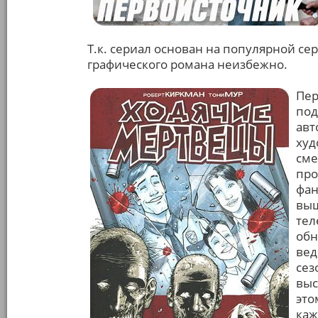
Т.к. сериал основан на популярной се
графического романа неизбежно.
Пер
под
авт
худ
сме
про
фан
выш
тел
обн
вед
сез
выс
это
каж