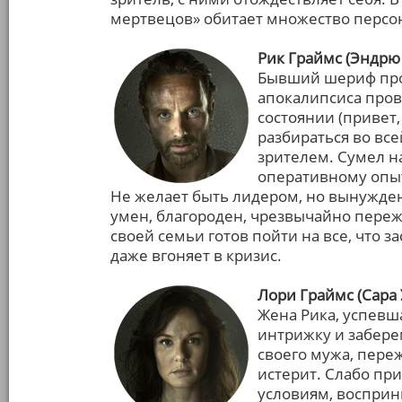
мертвецов» обитает множество персо
Рик Граймс (Эндрю
Бывший шериф про
апокалипсиса пров
состоянии (привет,
разбираться во вс
зрителем. Сумел н
оперативному опы
Не желает быть лидером, но вынужден 
умен, благороден, чрезвычайно пережи
своей семьи готов пойти на все, что 
даже вгоняет в кризис.
Лори Граймс (Сара 
Жена Рика, успевша
интрижку и забере
своего мужа, пере
истерит. Слабо п
условиям, восприн