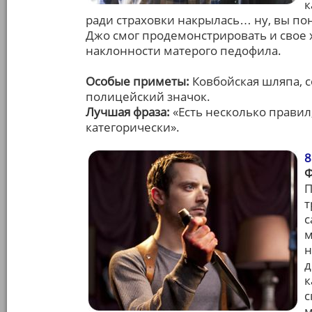
к
ради страховки накрылась… ну, вы по
Джо смог продемонстрировать и свое 
наклонности матерого педофила.
Особые приметы:
Ковбойская шляпа, 
полицейский значок.
Лучшая фраза:
«Есть несколько правил
категорически».
8
П
т
с
м
н
д
к
с
м