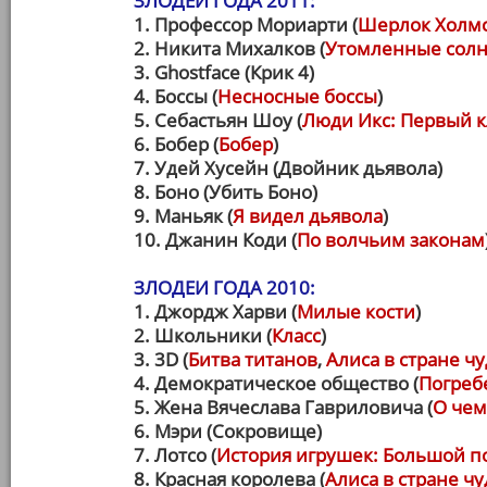
ЗЛОДЕИ ГОДА 2011:
1. Профессор Мориарти (
Шерлок Холмс
2. Никита Михалков (
Утомленные солн
3. Ghostface (Крик 4)
4. Боссы (
Несносные боссы
)
5. Себастьян Шоу (
Люди Икс: Первый к
6. Бобер (
Бобер
)
7. Удей Хусейн (Двойник дьявола)
8. Боно (Убить Боно)
9. Маньяк (
Я видел дьявола
)
10. Джанин Коди (
По волчьим законам
ЗЛОДЕИ ГОДА 2010:
1. Джордж Харви (
Милые кости
)
2. Школьники (
Класс
)
3. 3D (
Битва титанов
,
Алиса в стране чу
4. Демократическое общество (
Погреб
5. Жена Вячеслава Гавриловича (
О чем
6. Мэри (Сокровище)
7. Лотсо (
История игрушек: Большой п
8. Красная королева (
Алиса в стране чу