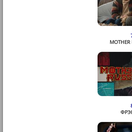
MOTHER R
ФРЭН