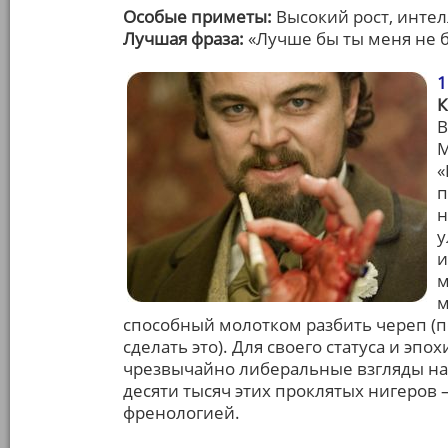
Особые приметы:
Высокий рост, интел
Лучшая фраза:
«Лучше бы ты меня не б
1
К
В
М
«
п
н
у
и
м
м
способный молотком разбить череп (
сделать это). Для своего статуса и эп
чрезвычайно либеральные взгляды на 
десяти тысяч этих проклятых нигеров 
френологией.