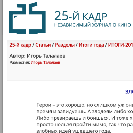
25-й кадр
/
Статьи
/
Разделы
/
Итоги года
/
ИТОГИ-201
Автор: Игорь Талалаев
Разместил:
Игорь Талалаев
ЗЛ
Герои – это хорошо, но слишком уж он
время и завидуешь. А злодеям либо х
Либо презираешь и боишься. И тоже х
просто нельзя пройти мимо, так что 
злобных идей ушедшего года.