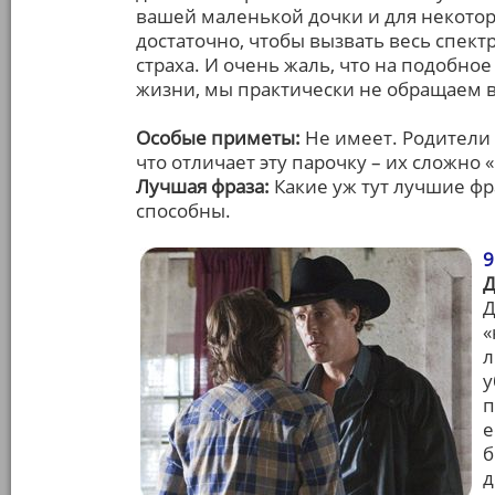
вашей маленькой дочки и для некото
достаточно, чтобы вызвать весь спек
страха. И очень жаль, что на подобное 
жизни, мы практически не обращаем 
Особые приметы:
Не имеет. Родители 
что отличает эту парочку – их сложно 
Лучшая фраза:
Какие уж тут лучшие фр
способны.
9
Д
Д
«
л
у
п
е
б
д