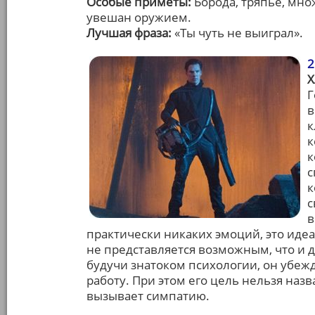
Особые приметы:
Борода, тряпье, мно
увешан оружием.
Лучшая фраза:
«Ты чуть не выиграл».
2
Г
в
к
к
к
с
к
с
в
практически никаких эмоций, это идеал
не представляется возможным, что и 
будучи знатоком психологии, он убежд
работу. При этом его цель нельзя наз
вызывает симпатию.