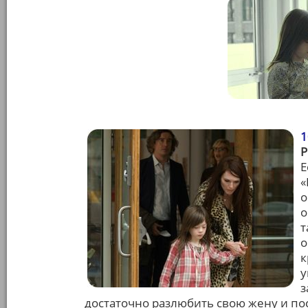
1
Е
«
о
о
т
о
к
у
з
достаточно разлюбить свою жену и по