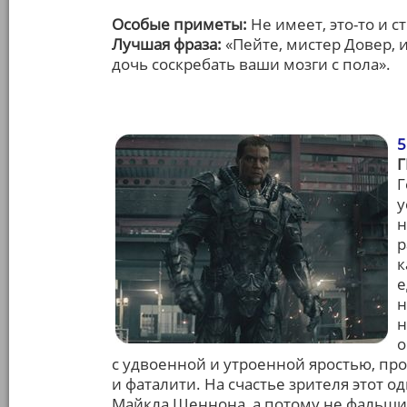
Особые приметы:
Не имеет, это-то и с
Лучшая фраза:
«Пейте, мистер Довер, 
дочь соскребать ваши мозги с пола».
5
Г
Г
у
н
р
к
е
н
н
о
с удвоенной и утроенной яростью, п
и фаталити. На счастье зрителя этот
Майкла Шеннона, а потому не фальшив