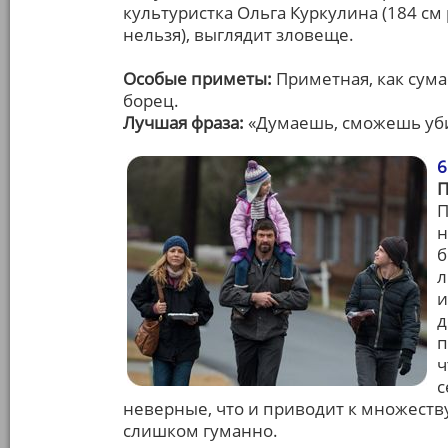
культуристка Ольга Куркулина (184 с
нельзя), выглядит зловеще.
Особые приметы:
Приметная, как сум
борец.
Лучшая фраза:
«Думаешь, сможешь уби
6
П
н
б
л
и
д
п
ч
с
неверные, что и приводит к множеству
слишком гуманно.