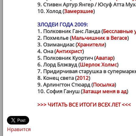
9. Стивен Артур Янгер / Юсуф Атта Му
10. Холод (
Замерзшие
)
ЗЛОДЕИ ГОДА 2009:
1. Полковник Ганс Ланда (
Бесславные 
2. Похмелье (
Мальчишник в Вегасе
)
3. Озимандиас (
Хранители
)
4. Она (
Антихрист
)
5. Полковник Куортич (
Аватар
)
6. Лорд Блэквуд (
Шерлок Холмс
)
7. Придирчивая старушка в супермарке
8. Конец света (
2012
)
9. Арлингтон Стюард (
Посылка
)
10. София Гануш (
Затащи меня в ад
)
>>> ЧИТАТЬ ВСЕ ИТОГИ ВСЕХ ЛЕТ <<<
Нравится