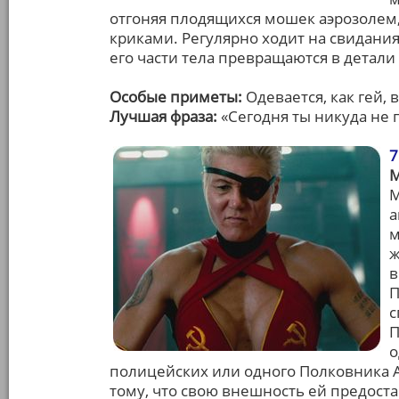
отгоняя плодящихся мошек аэрозоле
криками. Регулярно ходит на свидани
его части тела превращаются в детали
Особые приметы:
Одевается, как гей, 
Лучшая фраза:
«Сегодня ты никуда не 
7
M
M
а
м
ж
в
П
с
П
о
полицейских или одного Полковника А
тому, что свою внешность ей предост