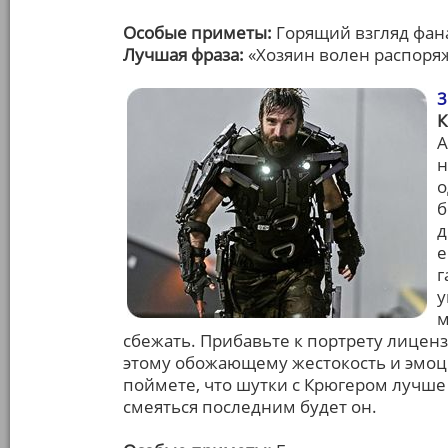
Особые приметы:
Горящий взгляд фана
Лучшая фраза:
«Хозяин волен распоряж
3
К
А
н
о
б
д
е
г
у
м
сбежать. Прибавьте к портрету лицен
этому обожающему жестокость и эмоц
поймете, что шутки с Крюгером лучше 
смеяться последним будет он.