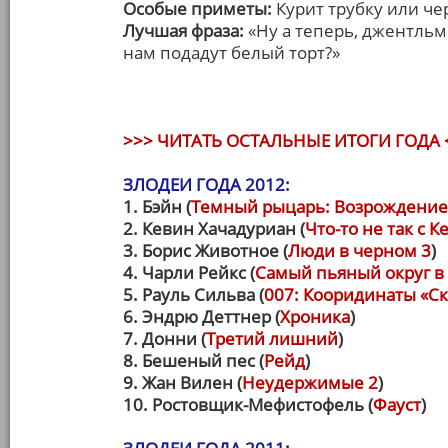
Особые приметы:
Курит трубку или че
Лучшая фраза:
«Ну а теперь, джентльм
нам подадут белый торт?»
>>> ЧИТАТЬ ОСТАЛЬНЫЕ ИТОГИ ГОДА 
ЗЛОДЕИ ГОДА 2012:
1. Бэйн (
Темный рыцарь: Возрождение
2. Кевин Хачадуриан (
Что-то не так с 
3. Борис Животное (
Люди в черном 3
)
4. Чарли Рейкс (
Самый пьяный округ в
5. Рауль Сильва (
007: Кооридинаты «С
6. Эндрю Деттнер (
Хроника
)
7. Донни (
Третий лишний
)
8. Бешеный пес (
Рейд
)
9. Жан Вилен (
Неудержимые 2
)
10. Ростовщик-Мефистофель (
Фауст
)