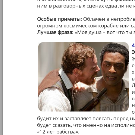
ним в разговорных сценах едва ли не 
Особые приметы:
Облачен в непробив
огромном космическом корабле или са
Лучшая фраза:
«Моя душа – вот что ты 
4
Э
Ж
е
х
в
Л
и
в
н
о
будит их и заставляет плясать перед
будет сказать, что именно на исполин
«12 лет рабства».