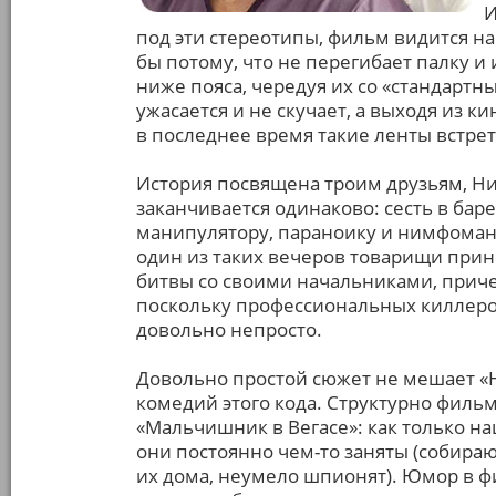
И
под эти стереотипы, фильм видится н
бы потому, что не перегибает палку и
ниже пояса, чередуя их со «стандартн
ужасается и не скучает, а выходя из 
в последнее время такие ленты встрет
История посвящена троим друзьям, Ник
заканчивается одинаково: сесть в бар
манипулятору, параноику и нимфоманк
один из таких вечеров товарищи при
битвы со своими начальниками, приче
поскольку профессиональных киллеров
довольно непросто.
Довольно простой сюжет не мешает «
комедий этого кода. Структурно фил
«Мальчишник в Вегасе»: как только на
они постоянно чем-то заняты (собира
их дома, неумело шпионят). Юмор в ф