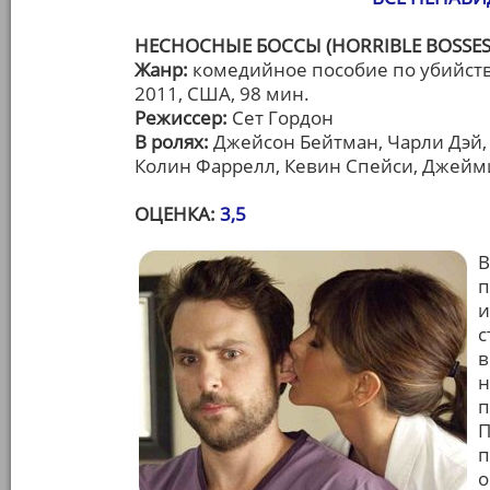
НЕСНОСНЫЕ БОССЫ (HORRIBLE BOSSES
Жанр:
комедийное пособие по убийст
2011, США, 98 мин.
Режиссер:
Сет Гордон
В ролях:
Джейсон Бейтман, Чарли Дэй,
Колин Фаррелл, Кевин Спейси, Джейм
ОЦЕНКА:
3,5
В
п
и
с
в
н
п
П
п
о