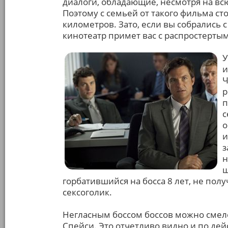
диалоги, обладающие, несмотря на вс
Поэтому с семьей от такого фильма ст
километров. Зато, если вы собрались 
кинотеатр примет вас с распростерты
У
и
Ч
р
п
с
о
и
з
н
ш
горбатившийся на босса 8 лет, не пол
сексоголик.
Негласным боссом боссов можно смел
Спейси. Это отчетливо видно и по дей