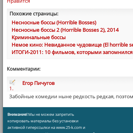
Нравится
Похожие страницы:
Несносные боссы (Horrible Bosses)
Несносные боссы 2 (Horrible Bosses 2), 2014
Криминальные боссы
Немое кино: Невиданное чудовище (El horrible ser
ИТОГИ-2011: 10 фильмов, которыми запомнился 
Комментарии:
Егор Пичугов
1.
Забойные комедии ныне редкость редкая, поэтом
Внимание!
Мы не можем запретить
копировать материалы без установки
активной гиперссылки на www.25-k.com и