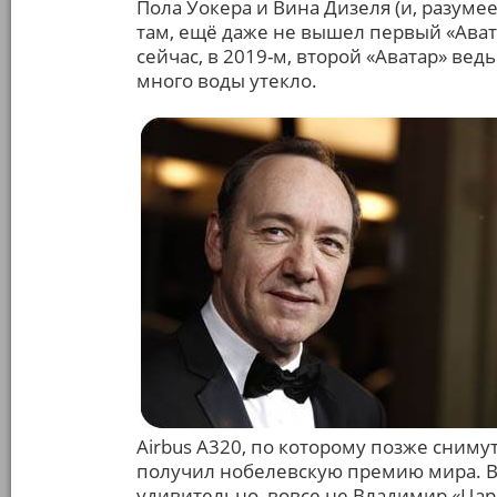
Пола Уокера и Вина Дизеля (и, разумее
там, ещё даже не вышел первый «Авата
сейчас, в 2019-м, второй «Аватар» вед
много воды утекло.
Airbus A320, по которому позже сниму
получил нобелевскую премию мира. В 
удивительно, вовсе не Владимир «Цар