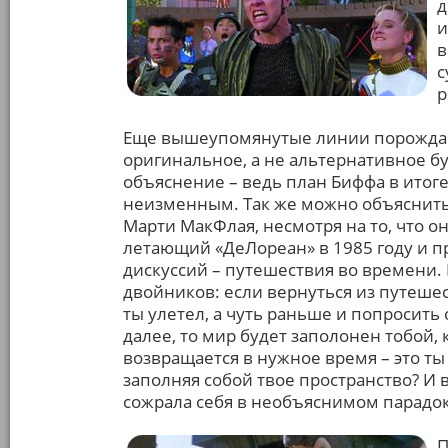
д
и
в
с
р
Еще вышеупомянутые линии порождаю
оригинальное, а не альтернативное бу
объяснение – ведь план Биффа в итоге
неизменным. Так же можно объяснить
Марти МакФлая, несмотря на то, что о
летающий «ДеЛореан» в 1985 году и пр
дискуссий – путешествия во времени. 
двойников: если вернуться из путешес
ты улетел, а чуть раньше и попросить 
далее, то мир будет заполонен тобой,
возвращается в нужное время – это ты 
заполняя собой твое пространство? И 
сожрала себя в необъяснимом парадо
П