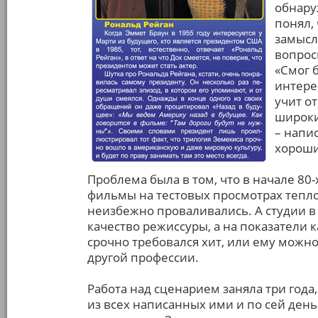
обнару
понял,
замысл
вопрос
«Смог 
интерес
учит о
широки
– напи
хороши
Проблема была в том, что в начале 80-
фильмы на тестовых просмотрах тепло
неизбежно проваливались. А студии в т
качество режиссуры, а на показатели 
срочно требовался хит, или ему можн
другой профессии.
Работа над сценарием заняла три года
из всех написанных ими и по сей день 