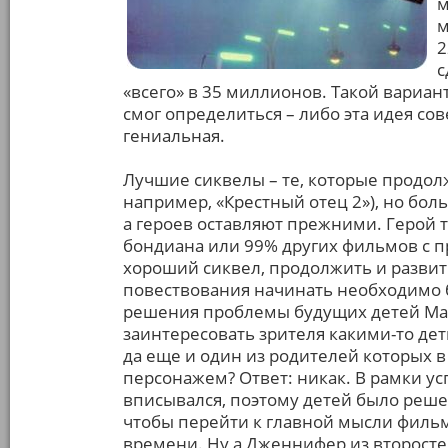
м
м
2
с
«всего» в 35 миллионов. Такой вариан
смог определиться – либо эта идея с
гениальная.
Лучшие сиквелы – те, которые продол
например, «Крестный отец 2»), но бо
а героев оставляют прежними. Герой 
бондиана или 99% других фильмов с п
хороший сиквел, продолжить и развит
повествования начинать необходимо б
решения проблемы будущих детей Ма
заинтересовать зрителя какими-то деть
да еще и один из родителей которых 
персонажем? Ответ: никак. В рамки у
вписывался, поэтому детей было решен
чтобы перейти к главной мысли филь
времени. Ну а Дженнифер из второст