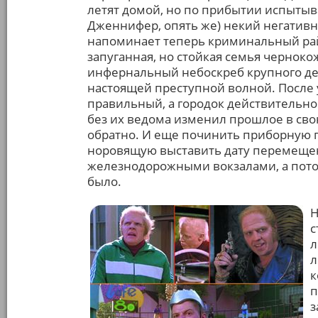
летят домой, но по прибытии испыты
Дженнифер, опять же) некий негативн
напоминает теперь криминальный рай
запуганная, но стойкая семья чернокож
инфернальный небоскреб крупного де
настоящей преступной волной. После 
правильный, а городок действительно 
без их ведома изменил прошлое в сво
обратно. И еще починить приборную 
норовящую выставить дату перемещени
железнодорожными вокзалами, а потом
было.
Н
с
л
л
к
п
з