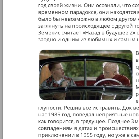
год своей жизни. Они осознали, что с
временном парадоксе, они находятся в
было бы невозможно в любом другом с
заглянуть на происходящее с другой 
Земекис считает «Назад в будущее 2»
заодно и одним из любимых и самым 
В
в
с
с
н
М
р
е
глупости. Решив все исправить, Док в
нас 1985 год, поведал неприятные но
как говорится, в грядущее. Позднее 
совпадениям в датах и происшестви
приключении в 1955 году, но уже в с