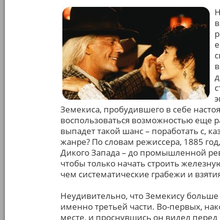
Н
в
р
е
с
в
д
с
э
Земекиса, пробудившего в себе насто
воспользоваться возможностью еще ра
выпадет такой шанс – поработать с, к
жанре? По словам режиссера, 1885 год
Дикого Запада – до промышленной рев
чтобы только начать строить железну
чем систематические грабежи и взятия
Неудивительно, что Земекису больше 
именно третьей части. Во-первых, нак
месте, и проснувшись он видел перед 