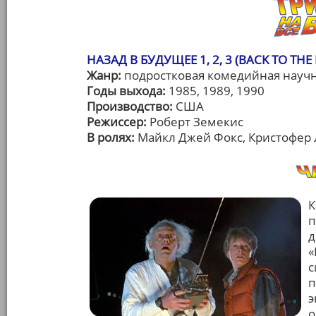
НАЗАД В БУДУЩЕЕ 1, 2, 3 (BACK TO THE F
Жанр:
подростковая комедийная научн
Годы выхода:
1985, 1989, 1990
Производство:
США
Режиссер:
Роберт Земекис
В ролях:
Майкл Джей Фокс, Кристофер Л
К
п
д
«
с
п
э
о