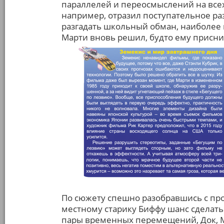
параллелей и переосмыслений на все
например, отразил поступательное р
разгадать школьный обман, наиболее из
Марти вновь решил, будто ему присни
По сюжету спешно разобравшись с пр
местному старику Биффу шанс сделат
пары временных перемещений, Док, 