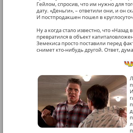
Гейлом, спросив, что им нужно для т
дату. «Деньги», – ответили они, и он с
И постпродакшен пошел в круглосуто
Ну а когда стало известно, что «Назад
превратился в объект капиталовложе
Земекиса просто поставили перед факт
снимет кто-нибудь другой. Ответ, дум
Л
п
И
г
п
д
п
л
п