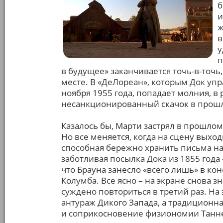
б
и
ж
в
у
п
в будущее» заканчивается точь-в-точь
месте. В «ДеЛореан», которым Док упр
ноября 1955 года, попадает молния, 
несанкционированный скачок в прош
Казалось бы, Марти застрял в прошло
Но все меняется, когда на сцену выхо
способная бережно хранить письма на 
заботливая посылка Дока из 1855 года
что Брауна занесло «всего лишь» в кон
Колумба. Все ясно – на экране снова 
суждено повториться в третий раз. На
антураж Дикого Запада, а традиционн
и соприкосновение физиономии Таннен