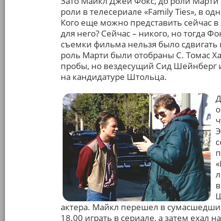
Зато Майкл Джей Фокс, до роли Марти
роли в телесериале «Family Ties», в о
Кого еще можно представить сейчас в 
для него? Сейчас – никого, но тогда Ф
съемки фильма нельзя было сдвигать 
роль Марти были отобраны С. Томас Х
пробы, но вездесущий Сид Шейнберг и
на кандидатуре Штольца.
Д
о
ч
Э
с
п
«
л
в
Ш
актера. Майкл перешел в сумасшедший 
18.00 играть в сериале, а затем ехал н