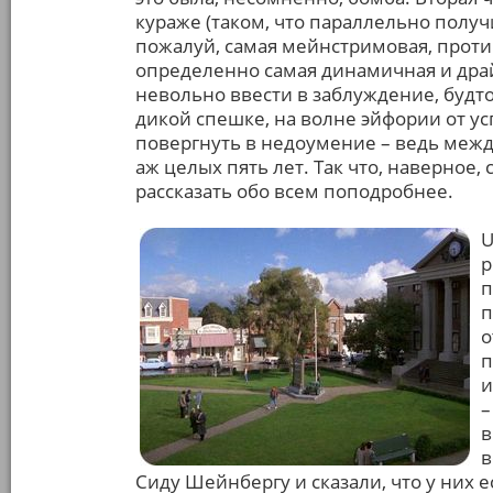
кураже (таком, что параллельно полу
пожалуй, самая мейнстримовая, проти
определенно самая динамичная и драйв
невольно ввести в заблуждение, будто
дикой спешке, на волне эйфории от ус
повергнуть в недоумение – ведь меж
аж целых пять лет. Так что, наверное,
рассказать обо всем поподробнее.
U
р
п
п
о
п
и
–
в
в
Сиду Шейнбергу и сказали, что у них е