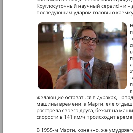
Круглосуточный научный сервис!» и – 
последующим ударом головы о каемк
Н
п
т
с
в
п
л
х
т
п
к
желающие оставаться в дураках, напад
машины времени, а Марти, еле отдыш
расстрела своего друга, бежит на маш
скорости в 141 км/ч происходит времен
В 1955-м Марти, конечно, же умудряет