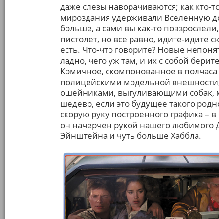
даже слезы наворачиваются; как кто-то
мироздания удерживали Вселенную до 
больше, а сами вы как-то повзрослели, 
пистолет, но все равно, идите-идите с
есть. Что-что говорите? Новые непонят
ладно, чего уж там, и их с собой берит
Комичное, скомпонованное в полчаса 
полицейскими модельной внешности,
ошейниками, выгуливающими собак, 
шедевр, если это будущее такого родн
скорую руку построенного графика – 
он начерчен рукой нашего любимого Д
Эйнштейна и чуть больше Хаббла.