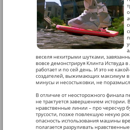
т
о
а
с
с
п
у
а
веселя нехитрыми шутками, завязанным
вовсе демонстрируя Клинта Иствуда в 
работает и по сей день. И это не како
создателей, выжимающих максимум в
минусы и несостыковки, не поразмысли
В отличие от неосторожного финала п
не трактуется завершением истории. В
нравственные линии – про чересчур 
трусости, позже повлекшую некую ро
опасность использования машины вре
полагается разруливать нравственные