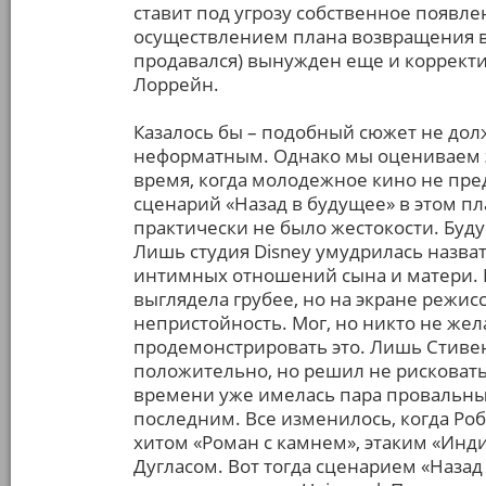
ставит под угрозу собственное появле
осуществлением плана возвращения в с
продавался) вынужден еще и коррект
Лоррейн.
Казалось бы – подобный сюжет не дол
неформатным. Однако мы оцениваем эт
время, когда молодежное кино не пред
сценарий «Назад в будущее» в этом п
практически не было жестокости. Буд
Лишь студия Disney умудрилась назва
интимных отношений сына и матери. В
выглядела грубее, но на экране режис
непристойность. Мог, но никто не же
продемонстрировать это. Лишь Стивен
положительно, но решил не рисковать
времени уже имелась пара провальных 
последним. Все изменилось, когда Ро
хитом «Роман с камнем», этаким «Инд
Дугласом. Вот тогда сценарием «Наз